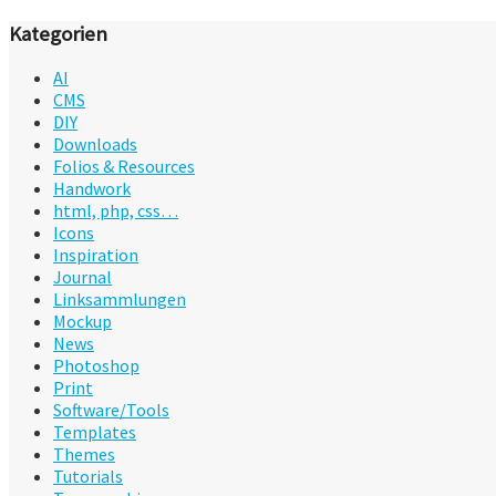
Kategorien
AI
CMS
DIY
Downloads
Folios & Resources
Handwork
html, php, css…
Icons
Inspiration
Journal
Linksammlungen
Mockup
News
Photoshop
Print
Software/Tools
Templates
Themes
Tutorials