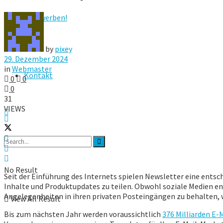
Hier werben!
FAQ
by
pixey
29. Dezember 2024
in
Webmaster
Kontakt
0
0
0
31
VIEWS
No Result
Seit der Einführung des Internets spielen Newsletter eine en
Inhalte und Produktupdates zu teilen. Obwohl soziale Medien en
Angelegenheiten in ihren privaten Posteingängen zu behalten, w
View All Result
Bis zum nächsten Jahr werden voraussichtlich
376 Milliarden E-