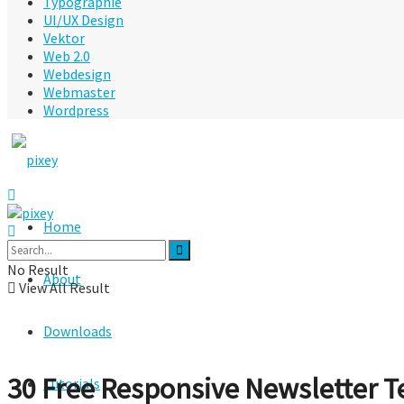
Typographie
UI/UX Design
Vektor
Web 2.0
Webdesign
Webmaster
Wordpress
Home
No Result
About
View All Result
Downloads
30 Free Responsive Newsletter T
Tutorials