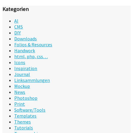
Kategorien
AI
CMS
DIY
Downloads
Folios & Resources
Handwork
html, php, css…
Icons
Inspiration
Journal
Linksammlungen
Mockup
News
Photoshop
Print
Software/Tools
Templates
Themes
Tutorials