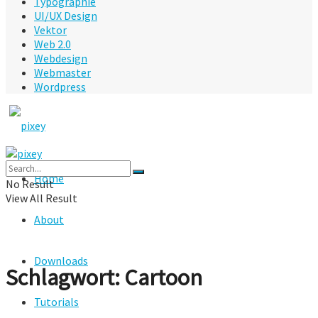
Typographie
UI/UX Design
Vektor
Web 2.0
Webdesign
Webmaster
Wordpress
Home
No Result
View All Result
About
Downloads
Schlagwort:
Cartoon
Tutorials