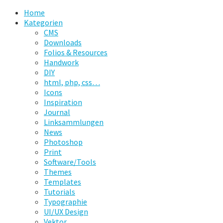
Home
Kategorien
CMS
Downloads
Folios & Resources
Handwork
DIY
html, php, css…
Icons
Inspiration
Journal
Linksammlungen
News
Photoshop
Print
Software/Tools
Themes
Templates
Tutorials
Typographie
UI/UX Design
Vektor