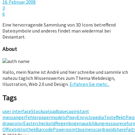
16. Februar 2008
3
6
Eine hervorragende Sammlung von 3D Icons betreffend
Dateisymbole und anderes findet man wiedermal bei
Deviantart.
About
Hallo, mein Name ist André und hier schreibe und sammle ich
nahezu täglich Wissenswertes zum Thema Webdesign,
Illustration, Web 2.0 und Design.
Erfahren Sie mehr...
Tags
user interface
Stock
upload
basecap
instant
messanger
Fehler
papermodels
Pixey
Encyclopedia
Texteffekt
Pie
p
draw
color
Easter
check
old
Regenbogen
ausbildung
ressourece
furn
Office
bibliothek
Barcode
Powerpoint
businesscard
rapidshare
Falt