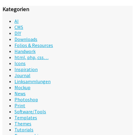
Kategorien
AI
CMS
DIY
Downloads
Folios & Resources
Handwork
html, php, css…
Icons
Inspiration
Journal
Linksammlungen
Mockup
News
Photoshop
Print
Software/Tools
Templates
Themes
Tutorials