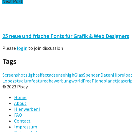
Next Post
25 neue und frische Fonts für Grafik & Web Designers
Please
login
to join discussion
Tags
Screenshots
lighteffect
adsense
high
Glas
Spenden
Daten
Hi
preloa
Lopez
studium
featured
bewerbung
world
Free
Plane
planet
jaascri
© 2023 Pixey
Home
About
Hier werben!
FAQ
Contact
Impressum