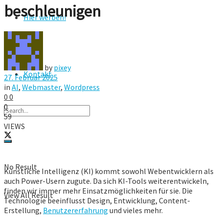
beschleunigen
Hier werben!
FAQ
by
pixey
Kontakt
27. Februar 2025
in
AI
,
Webmaster
,
Wordpress
0
0
0
59
VIEWS
No Result
Künstliche Intelligenz (KI) kommt sowohl Webentwicklern als
auch Power-Usern zugute. Da sich KI-Tools weiterentwickeln,
finden wir immer mehr Einsatzmöglichkeiten für sie. Die
View All Result
Technologie beeinflusst Design, Entwicklung, Content-
Erstellung,
Benutzererfahrung
und vieles mehr.