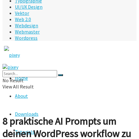
Typographie
UI/UX Design
Vektor
Web 2.0
Webdesign
Webmaster
Wordpress
Home
No Result
View All Result
About
Downloads
8 praktische AI Prompts um
deinen WordPress workflow zu
Tutorials