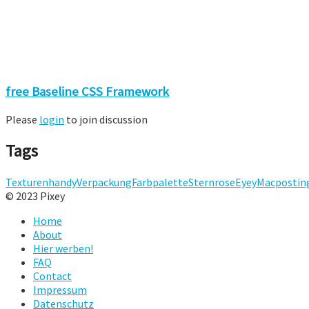
free Baseline CSS Framework
Please
login
to join discussion
Tags
Texturen
handy
Verpackung
Farbpalette
Stern
rose
Eyey
Mac
postin
© 2023 Pixey
Home
About
Hier werben!
FAQ
Contact
Impressum
Datenschutz