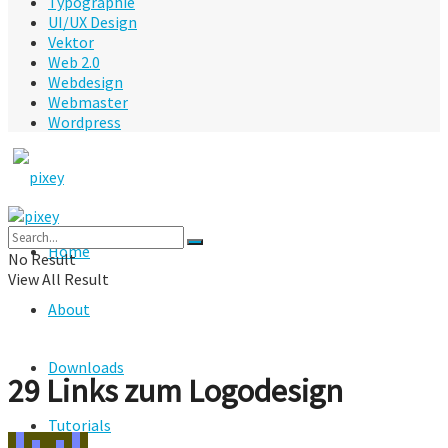
Typographie
UI/UX Design
Vektor
Web 2.0
Webdesign
Webmaster
Wordpress
Home
No Result
View All Result
About
Downloads
29 Links zum Logodesign
Tutorials