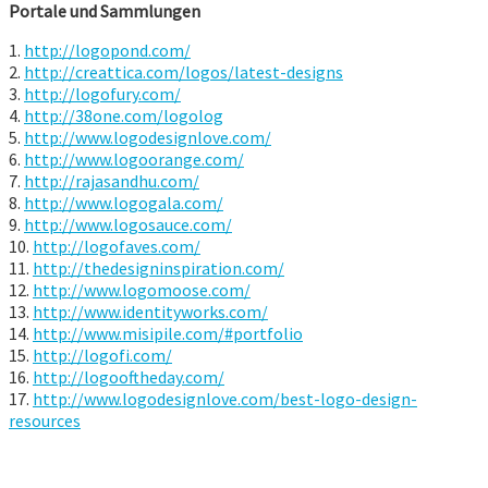
Portale und Sammlungen
1.
http://logopond.com/
2.
http://creattica.com/logos/latest-designs
3.
http://logofury.com/
4.
http://38one.com/logolog
5.
http://www.logodesignlove.com/
6.
http://www.logoorange.com/
7.
http://rajasandhu.com/
8.
http://www.logogala.com/
9.
http://www.logosauce.com/
10.
http://logofaves.com/
11.
http://thedesigninspiration.com/
12.
http://www.logomoose.com/
13.
http://www.identityworks.com/
14.
http://www.misipile.com/#portfolio
15.
http://logofi.com/
16.
http://logooftheday.com/
17.
http://www.logodesignlove.com/best-logo-design-
resources