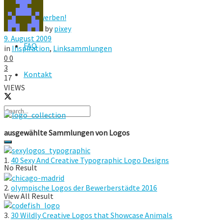
Hier werben!
by
pixey
9. August 2009
FAQ
in
Inspiration
,
Linksammlungen
0
0
3
Kontakt
17
VIEWS
ausgewählte Sammlungen von Logos
1.
40 Sexy And Creative Typographic Logo Designs
No Result
2.
olympische Logos der Bewerberstädte 2016
View All Result
3.
30 Wildly Creative Logos that Showcase Animals