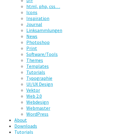
DIY
html, php, css…
Icons
Inspiration
Journal
Linksammlungen
News
Photoshop
Print
Software/Tools
Themes
Templates
Tutorials
Typographie
UI/UX Design
Vektor
Web 2.0
Webdesign
Webmaster
WordPress
About
Downloads
Tutorials