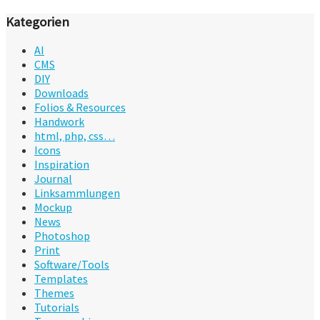
Kategorien
AI
CMS
DIY
Downloads
Folios & Resources
Handwork
html, php, css…
Icons
Inspiration
Journal
Linksammlungen
Mockup
News
Photoshop
Print
Software/Tools
Templates
Themes
Tutorials