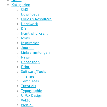
Kategorien
CMS
Downloads
Folios & Resources
Handwork
DIY
html, php, css…
Icons
Inspiration
Journal
Linksammlungen
News
Photoshop
Print
Software/Tools
Themes
Templates
Tutorials
Typographie
UI/UX Design
Vektor
Web 2.0