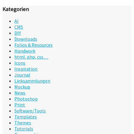
Kategorien
AI
CMS
DIY
Downloads
Folios & Resources
Handwork
html, php, css…
Icons
Inspiration
Journal
Linksammlungen
Mockup
News
Photoshop
Print
Software/Tools
Templates
Themes
Tutorials