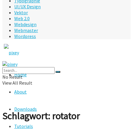
Typographie
UI/UX Design
Vektor
Web 2.0
Webdesign
Webmaster
Wordpress
Home
No Result
View All Result
About
Downloads
Schlagwort:
rotator
Tutorials