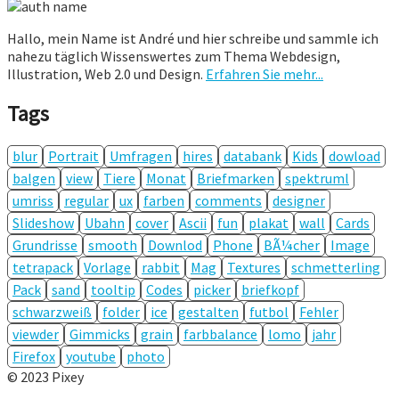
Hallo, mein Name ist André und hier schreibe und sammle ich
nahezu täglich Wissenswertes zum Thema Webdesign,
Illustration, Web 2.0 und Design.
Erfahren Sie mehr...
Tags
blur
Portrait
Umfragen
hires
databank
Kids
dowload
balgen
view
Tiere
Monat
Briefmarken
spektruml
umriss
regular
ux
farben
comments
designer
Slideshow
Ubahn
cover
Ascii
fun
plakat
wall
Cards
Grundrisse
smooth
Downlod
Phone
BÃ¼cher
Image
tetrapack
Vorlage
rabbit
Mag
Textures
schmetterling
Pack
sand
tooltip
Codes
picker
briefkopf
schwarzweiß
folder
ice
gestalten
futbol
Fehler
viewder
Gimmicks
grain
farbbalance
lomo
jahr
Firefox
youtube
photo
© 2023 Pixey