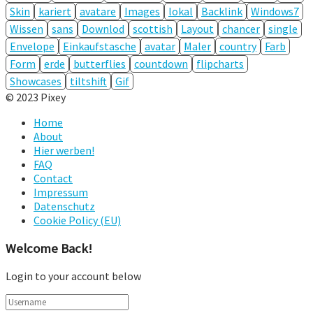
Skin
kariert
avatare
Images
lokal
Backlink
Windows7
Wissen
sans
Downlod
scottish
Layout
chancer
single
Envelope
Einkaufstasche
avatar
Maler
country
Farb
Form
erde
butterflies
countdown
flipcharts
Showcases
tiltshift
Gif
© 2023 Pixey
Home
About
Hier werben!
FAQ
Contact
Impressum
Datenschutz
Cookie Policy (EU)
Welcome Back!
Login to your account below