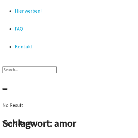
Hier werben!
FAQ
Kontakt
No Result
Schlagwort:
amor
View All Result