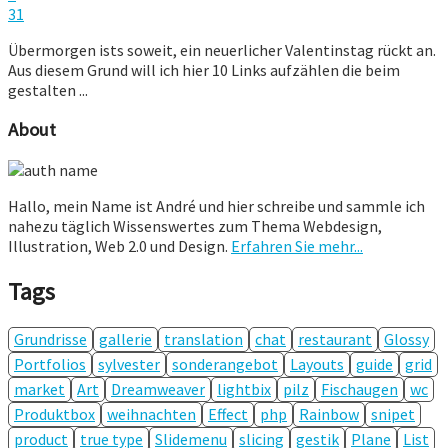
31
Übermorgen ists soweit, ein neuerlicher Valentinstag rückt an.
Aus diesem Grund will ich hier 10 Links aufzählen die beim
gestalten ...
About
Hallo, mein Name ist André und hier schreibe und sammle ich
nahezu täglich Wissenswertes zum Thema Webdesign,
Illustration, Web 2.0 und Design.
Erfahren Sie mehr...
Tags
Grundrisse
gallerie
translation
chat
restaurant
Glossy
Portfolios
sylvester
sonderangebot
Layouts
guide
grid
market
Art
Dreamweaver
lightbix
pilz
Fischaugen
wc
Produktbox
weihnachten
Effect
php
Rainbow
snipet
product
true type
Slidemenu
slicing
gestik
Plane
List