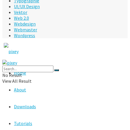
Typographie
UI/UX Design
Vektor
Web 2.0
Webdesign
Webmaster
Wordpress
Home
No Result
View All Result
About
Downloads
Tutorials