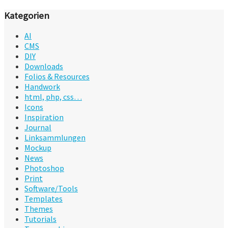
Kategorien
AI
CMS
DIY
Downloads
Folios & Resources
Handwork
html, php, css…
Icons
Inspiration
Journal
Linksammlungen
Mockup
News
Photoshop
Print
Software/Tools
Templates
Themes
Tutorials