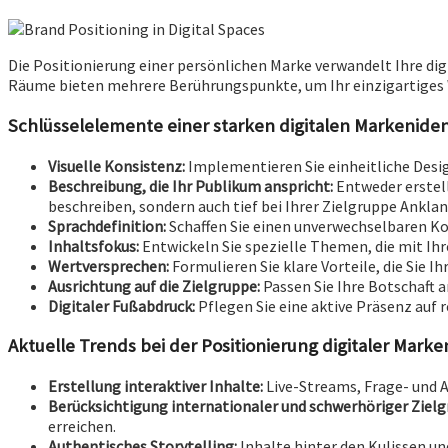
Die Positionierung einer persönlichen Marke verwandelt Ihre di
Räume bieten mehrere Berührungspunkte, um Ihr einzigartiges 
Schlüsselelemente einer starken digitalen Markeniden
Visuelle Konsistenz:
Implementieren Sie einheitliche Desi
Beschreibung, die Ihr Publikum anspricht:
Entweder erstell
beschreiben, sondern auch tief bei Ihrer Zielgruppe Ankla
Sprachdefinition:
Schaffen Sie einen unverwechselbaren Ko
Inhaltsfokus:
Entwickeln Sie spezielle Themen, die mit I
Wertversprechen:
Formulieren Sie klare Vorteile, die Sie 
Ausrichtung auf die Zielgruppe:
Passen Sie Ihre Botschaft 
Digitaler Fußabdruck:
Pflegen Sie eine aktive Präsenz auf 
Aktuelle Trends bei der Positionierung digitaler Marke
Erstellung interaktiver Inhalte:
Live-Streams, Frage- und 
Berücksichtigung internationaler und schwerhöriger Zielg
erreichen.
Authentisches Storytelling:
Inhalte hinter den Kulissen un