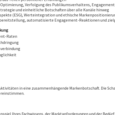
, Optimierung, Verfolgung des Publikumsverhaltens, Engagemen
ategie und einheitliche Botschaften über alle Kanäle hinweg
spekte (ESG), Werteintegration und ethische Markenpositionieru
sbereitstellung, automatisierte Engagement-Reaktionen und zie
rkung
ent-Raten
chdringung
sverbindung
glichkeit
-Aktivitäten in eine zusammenhängende Markenbotschaft. Die Scha
bereinstimmen.
spiel Ihres Fachwissens, der Marktanforderungen und der Bedürfn