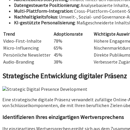
Datengesteuerte Positionierung:
Analysebasierte Inhalte
Multi-Plattform-Integration:
Cross-Plattform-Content-Str
Nachhaltigkeitsfokus:
Umwelt-, Sozial- und Governance-A
KI-gestützte Personalisierung
: Maßgeschneiderte Inhalt
Trend
Adoptionsrate
Wichtigste Auswi
Video-First-Inhalte
78%
Höhere Engagem
Micro-Influencing
65%
Nischenmarktdur
Persönliche Newsletter
45%
Direkte Publikum
Audio-Branding
38%
Verbesserte Zugän
Strategische Entwicklung digitaler Präsenz
Eine strategische digitale Präsenz verwandelt zufällige Online
von Schlüsselkomponenten, die mit Ihren beruflichen Zielen ü
Identifizieren Ihres einzigartigen Wertversprechens
Ihr einzigartiges Wertversprechen ergibt sich aus dem Zusammen