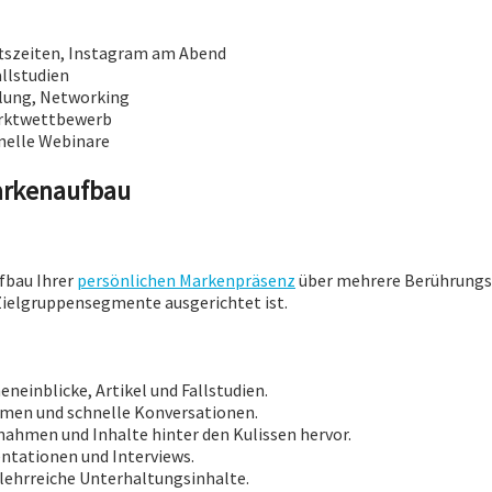
tszeiten, Instagram am Abend
llstudien
klung, Networking
arktwettbewerb
nelle Webinare
Markenaufbau
fbau Ihrer
persönlichen Markenpräsenz
über mehrere Berührungsp
Zielgruppensegmente ausgerichtet ist.
neinblicke, Artikel und Fallstudien.
emen und schnelle Konversationen.
nahmen und Inhalte hinter den Kulissen hervor.
entationen und Interviews.
 lehrreiche Unterhaltungsinhalte.