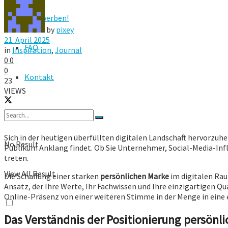
Hier werben!
by
pixey
21. April 2025
FAQ
in
Inspiration
,
Journal
0
0
0
Kontakt
23
VIEWS
Sich in der heutigen überfüllten digitalen Landschaft hervorzuh
No Result
Publikum Anklang findet. Ob Sie Unternehmer, Social-Media-Infl
treten.
View All Result
Die Schaffung einer starken
persönlichen Marke
im digitalen Rau
Ansatz, der Ihre Werte, Ihr Fachwissen und Ihre einzigartigen Qu
Online-Präsenz von einer weiteren Stimme in der Menge in eine 
Das Verständnis der Positionierung persönl