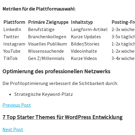
Metriken für die Plattformauswahl:
Plattform
Primäre Zielgruppe
Inhaltstyp
Posting-Fr
LinkedIn
Berufstätige
Langform-Artikel
2-3x wöche
Twitter
Branchenkollegen
Kurze Updates
3-5x täglic
Instagram
Visuelles Publikum
Bilder/Stories
1-2x täglic
YouTube
Wissenssuchende
Videoinhalte
1-2x wöche
TikTok
Gen Z/Millennials
Kurze Videos
3-4x wöche
Optimierung des professionellen Netzwerks
Die Profiloptimierung verbessert die Sichtbarkeit durch:
Strategische Keyword-Platz
Previous Post
7 Top Starter Themes für WordPress Entwicklung
Next Post