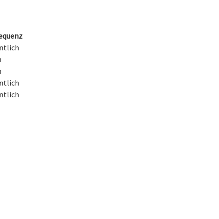
equenz
ntlich
h
h
ntlich
ntlich