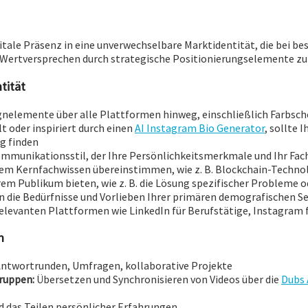
gitale Präsenz in eine unverwechselbare Marktidentität, die bei
Wertversprechen durch strategische Positionierungselemente zu 
tität
gnelemente über alle Plattformen hinweg, einschließlich Farbsch
t oder inspiriert durch einen
AI Instagram Bio Generator
, sollte
ng finden
mmunikationsstil, der Ihre Persönlichkeitsmerkmale und Ihr Fac
hrem Kernfachwissen übereinstimmen, wie z. B. Blockchain-Tech
Ihrem Publikum bieten, wie z. B. die Lösung spezifischer Probleme
an die Bedürfnisse und Vorlieben Ihrer primären demografischen 
relevanten Plattformen wie LinkedIn für Berufstätige, Instagram f
n
Antwortrunden, Umfragen, kollaborative Projekte
ruppen:
Übersetzen und Synchronisieren von Videos über die
Dubs
d das Teilen persönlicher Erfahrungen