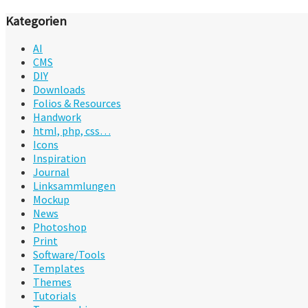
Kategorien
AI
CMS
DIY
Downloads
Folios & Resources
Handwork
html, php, css…
Icons
Inspiration
Journal
Linksammlungen
Mockup
News
Photoshop
Print
Software/Tools
Templates
Themes
Tutorials