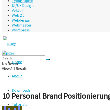
Typographie
UI/UX Design
Vektor
Web 2.0
Webdesign
Webmaster
Wordpress
Home
No Result
View All Result
About
Downloads
10 Personal Brand Positionierun
Tutorials