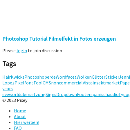
Photoshop Tutorial Filmeffekt in Fotos erzeugen
Please
login
to join discussion
Tags
Hair
Kwicks
Photoshop
erde
Word
facet
Wolken
Glitter
Sticker
Jenni
Lopez
Pixelfont
Tool
CMS
noncommercial
Vista
insekt
market
Pape
years
eve
world
übersetzung
Signs
Dropdown
Footer
spanisch
audio
Typog
© 2023 Pixey
Home
About
Hier werben!
FAQ