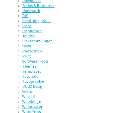
Downloads
Folios & Resources
Handwork
DIY
html, php, css…
Icons
Inspiration
Journal
Linksammlungen
News
Photoshop
Print
Software/Tools
Themes
Templates
Tutorials
Typographie
UI/UX Design
Vektor
Web 2.0
Webdesign
Webmaster
WordPress