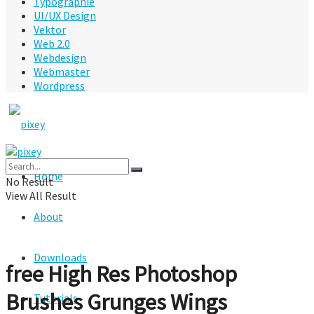
Typographie
UI/UX Design
Vektor
Web 2.0
Webdesign
Webmaster
Wordpress
Home
No Result
View All Result
About
Downloads
free High Res Photoshop
Brushes Grunges Wings
Tutorials