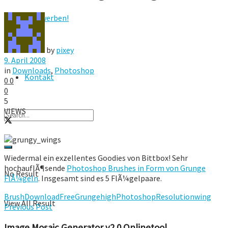
Hier werben!
FAQ
by
pixey
9. April 2008
in
Downloads
,
Photoshop
Kontakt
0
0
0
5
VIEWS
Wiedermal ein exzellentes Goodies von Bittbox! Sehr
hochauflÃ¶sende
Photoshop Brushes in Form von Grunge
No Result
FlÃ¼geln
. Insgesamt sind es 5 FlÃ¼gelpaare.
Brush
Download
Free
Grunge
high
Photoshop
Resolution
wing
View All Result
Previous Post
Image Mosaic Generator v2.0 Onlinetool