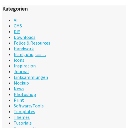
Kategorien
AI
CMS
DIY
Downloads
Folios & Resources
Handwork
html, php, css…
Icons
Inspiration
Journal
Linksammlungen
Mockup
News
Photoshop
Print
Software/Tools
Templates
Themes
Tutorials