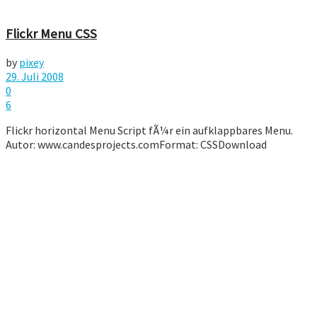
Flickr Menu CSS
by
pixey
29. Juli 2008
0
6
Flickr horizontal Menu Script fÃ¼r ein aufklappbares Menu.
Autor: www.candesprojects.comFormat: CSSDownload