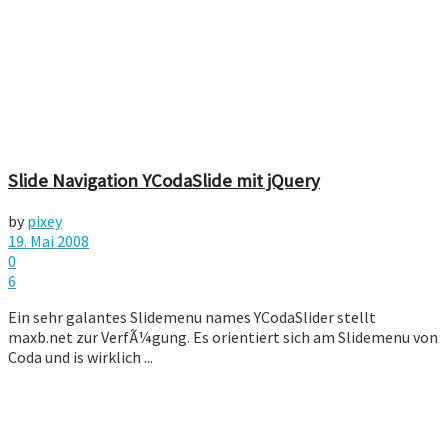
Slide Navigation YCodaSlide mit jQuery
by
pixey
19. Mai 2008
0
6
Ein sehr galantes Slidemenu names YCodaSlider stellt
maxb.net zur VerfÃ¼gung. Es orientiert sich am Slidemenu von
Coda und is wirklich ...