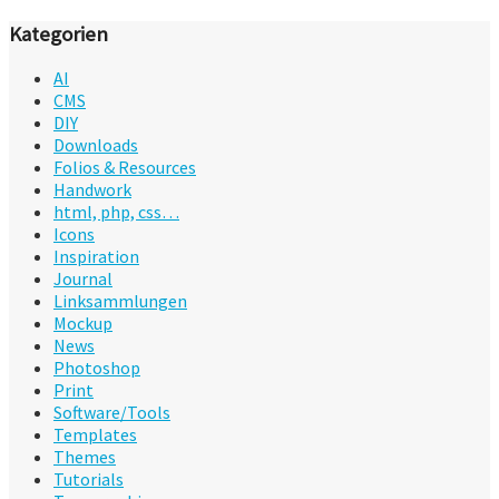
Kategorien
AI
CMS
DIY
Downloads
Folios & Resources
Handwork
html, php, css…
Icons
Inspiration
Journal
Linksammlungen
Mockup
News
Photoshop
Print
Software/Tools
Templates
Themes
Tutorials