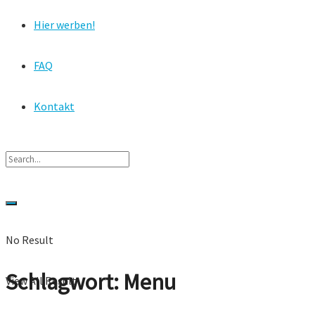
Hier werben!
FAQ
Kontakt
No Result
Schlagwort:
Menu
View All Result