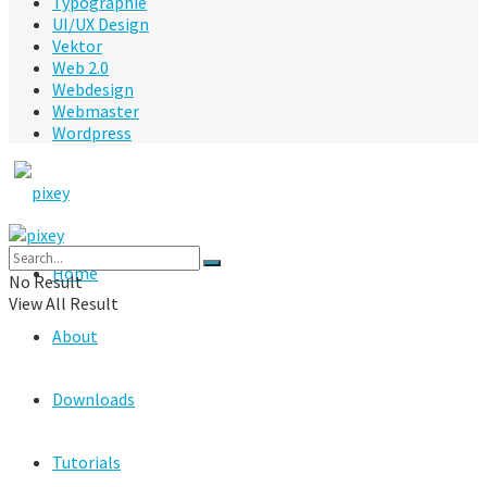
Typographie
UI/UX Design
Vektor
Web 2.0
Webdesign
Webmaster
Wordpress
Home
No Result
View All Result
About
Downloads
Tutorials