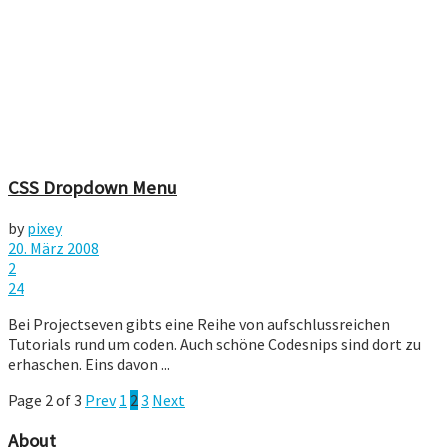
CSS Dropdown Menu
by
pixey
20. März 2008
2
24
Bei Projectseven gibts eine Reihe von aufschlussreichen
Tutorials rund um coden. Auch schöne Codesnips sind dort zu
erhaschen. Eins davon ...
Page 2 of 3
Prev
1
2
3
Next
About