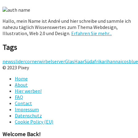
Hallo, mein Name ist André und hier schreibe und sammle ich
nahezu täglich Wissenswertes zum Thema Webdesign,
Illustration, Web 2.0 und Design.
Erfahren Sie mehr...
Tags
newsslider
corner
wirbel
server
Glas
Haar
Südafrika
rihanna
icos
blue
© 2023 Pixey
Home
About
Hier werben!
FAQ
Contact
Impressum
Datenschutz
Cookie Policy (EU)
Welcome Back!