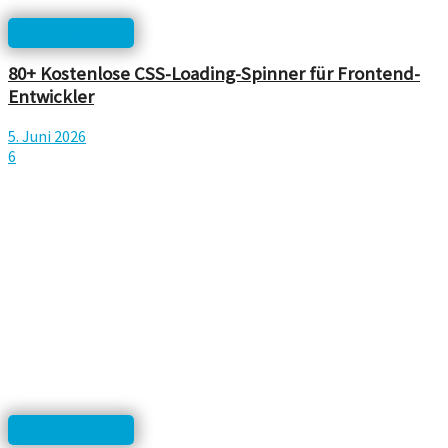
html, php, css...
80+ Kostenlose CSS-Loading-Spinner für Frontend-
Entwickler
5. Juni 2026
6
html, php, css...