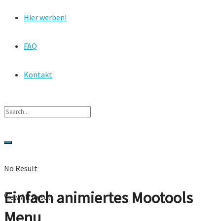
Hier werben!
FAQ
Kontakt
No Result
Einfach animiertes Mootools
View All Result
Menu