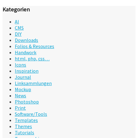
Kategorien
AI
CMS
DIY
Downloads
Folios & Resources
Handwork
html, php, css…
Icons
Inspiration
Journal
Linksammlungen
Mockup
News
Photoshop
Print
Software/Tools
Templates
Themes
Tutorials