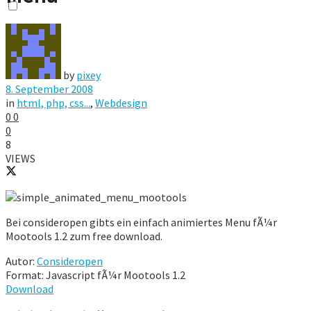
by
pixey
8. September 2008
in
html, php, css...
,
Webdesign
0
0
0
8
VIEWS
Bei consideropen gibts ein einfach animiertes Menu fÃ¼r
Mootools 1.2 zum free download.
Autor:
Consideropen
Format: Javascript fÃ¼r Mootools 1.2
Download