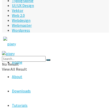
Typographie
UI/UX Design
Vektor
Web 2.0
Webdesign
Webmaster
Wordpress
Home
No Result
View All Result
About
Downloads
Tutorials