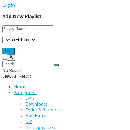
Log In
Add New Playlist
No Result
View All Result
Home
Kategorien
CMS
Downloads
Folios & Resources
Handwork
DIY
html, php, css…