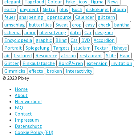
elegant
Tagcloud
Colour
Fake
icos
figma
News
earth
payment
Metro
plus
Buch
diskokugel
album
feuer
sharpening
opensource
Calender
glitzern
umschlag
butterflies
Sweat
crop
easy
check
bantha
schema
amor
übersetzung
datei
Car
designer
Encyclopedia
graphic
Bling
Css
DVD
Accordion
Portrait
Spiegelung
Targets
studium
Textur
fisheye
air
featured
Resourece
african
restaurant
Stile
Haar
Glitter
Einkaufstasche
BordÃ¼ren
extension
invitation
Gimmicks
effects
broken
Interactivity
© 2023 Pixey
Home
About
Hier werben!
FAQ
Contact
Impressum
Datenschutz
Cookie Policy (EU)