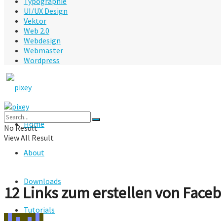
Typographie
UI/UX Design
Vektor
Web 2.0
Webdesign
Webmaster
Wordpress
Home
No Result
View All Result
About
Downloads
12 Links zum erstellen von Fac
Tutorials