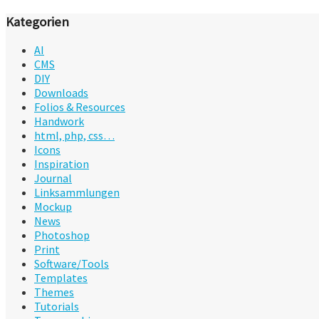
Kategorien
AI
CMS
DIY
Downloads
Folios & Resources
Handwork
html, php, css…
Icons
Inspiration
Journal
Linksammlungen
Mockup
News
Photoshop
Print
Software/Tools
Templates
Themes
Tutorials