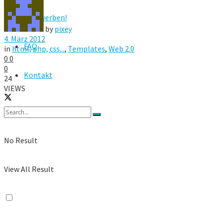
Hier werben!
by
pixey
4. März 2012
FAQ
in
html, php, css...
,
Templates
,
Web 2.0
0
0
0
Kontakt
24
VIEWS
No Result
View All Result