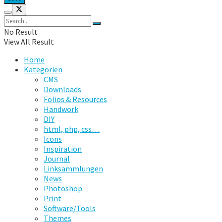
No Result
View All Result
Home
Kategorien
CMS
Downloads
Folios & Resources
Handwork
DIY
html, php, css…
Icons
Inspiration
Journal
Linksammlungen
News
Photoshop
Print
Software/Tools
Themes