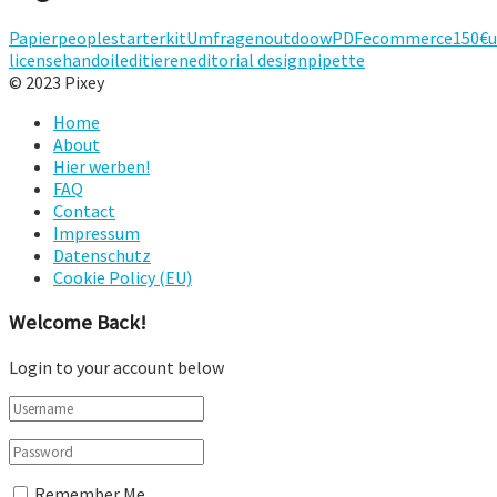
Papier
people
starterkit
Umfragen
outdoow
PDF
ecommerce
150€
u
license
hand
oil
editieren
editorial design
pipette
© 2023 Pixey
Home
About
Hier werben!
FAQ
Contact
Impressum
Datenschutz
Cookie Policy (EU)
Welcome Back!
Login to your account below
Remember Me