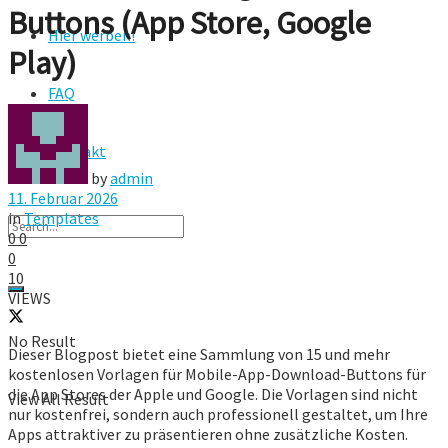
Buttons (App Store, Google
Hier werben!
Play)
FAQ
Kontakt
by
admin
11. Februar 2026
in
Templates
0
0
0
10
VIEWS
No Result
Dieser Blogpost bietet eine Sammlung von 15 und mehr
kostenlosen Vorlagen für Mobile-App-Download-Buttons für
die App Stores der Apple und Google. Die Vorlagen sind nicht
View All Result
nur kostenfrei, sondern auch professionell gestaltet, um Ihre
Apps attraktiver zu präsentieren ohne zusätzliche Kosten.