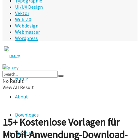
Typographie
UI/UX Design
Vektor
Web 2.0
Webdesign
Webmaster
Wordpress
Home
No Result
View All Result
About
Downloads
15+ Kostenlose Vorlagen für
Mobil-Anwendung-Download-
Tutorials