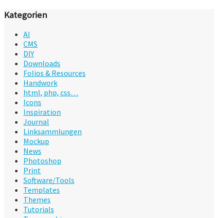
Kategorien
AI
CMS
DIY
Downloads
Folios & Resources
Handwork
html, php, css…
Icons
Inspiration
Journal
Linksammlungen
Mockup
News
Photoshop
Print
Software/Tools
Templates
Themes
Tutorials