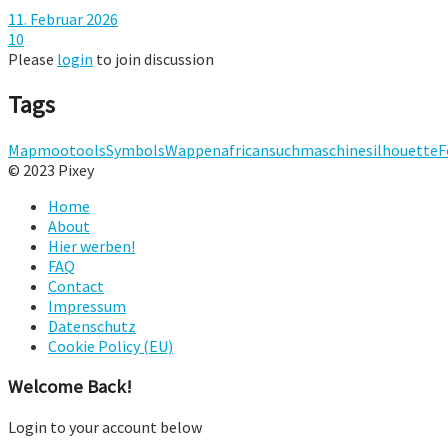
11. Februar 2026
10
Please
login
to join discussion
Tags
Map
mootools
Symbols
Wappen
african
suchmaschine
silhouette
F
© 2023 Pixey
Home
About
Hier werben!
FAQ
Contact
Impressum
Datenschutz
Cookie Policy (EU)
Welcome Back!
Login to your account below