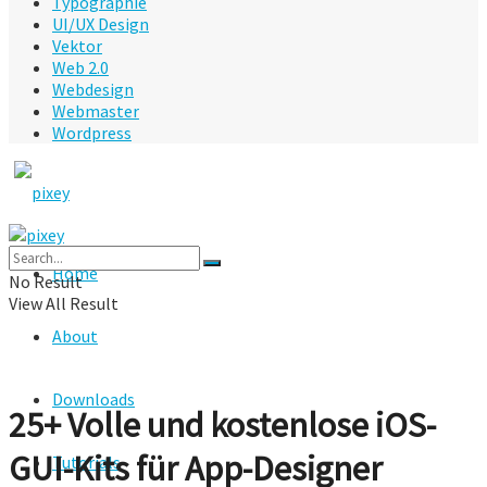
Typographie
UI/UX Design
Vektor
Web 2.0
Webdesign
Webmaster
Wordpress
Home
No Result
View All Result
About
Downloads
25+ Volle und kostenlose iOS-
GUI-Kits für App-Designer
Tutorials