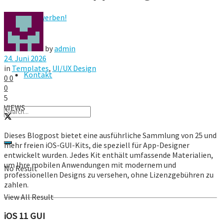
Hier werben!
FAQ
by
admin
24. Juni 2026
in
Templates
,
UI/UX Design
Kontakt
0
0
0
5
VIEWS
Dieses Blogpost bietet eine ausführliche Sammlung von 25 und
mehr freien iOS-GUI-Kits, die speziell für App-Designer
entwickelt wurden. Jedes Kit enthält umfassende Materialien,
um Ihre mobilen Anwendungen mit modernem und
No Result
professionellen Designs zu versehen, ohne Lizenzgebühren zu
zahlen.
View All Result
iOS 11 GUI