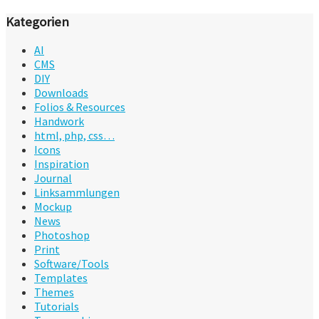
Kategorien
AI
CMS
DIY
Downloads
Folios & Resources
Handwork
html, php, css…
Icons
Inspiration
Journal
Linksammlungen
Mockup
News
Photoshop
Print
Software/Tools
Templates
Themes
Tutorials