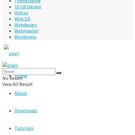
Typographie
UI/UX Design
Vektor
Web 2.0
Webdesign
Webmaster
Wordpress
Home
No Result
View All Result
About
Downloads
Tutorials