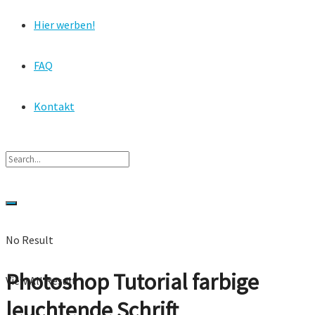
Hier werben!
FAQ
Kontakt
No Result
Photoshop Tutorial farbige
View All Result
leuchtende Schrift