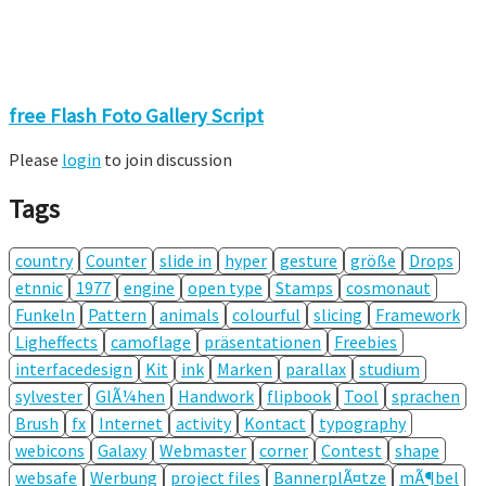
free Flash Foto Gallery Script
Please
login
to join discussion
Tags
country
Counter
slide in
hyper
gesture
größe
Drops
etnnic
1977
engine
open type
Stamps
cosmonaut
Funkeln
Pattern
animals
colourful
slicing
Framework
Ligheffects
camoflage
präsentationen
Freebies
interfacedesign
Kit
ink
Marken
parallax
studium
sylvester
GlÃ¼hen
Handwork
flipbook
Tool
sprachen
Brush
fx
Internet
activity
Kontact
typography
webicons
Galaxy
Webmaster
corner
Contest
shape
websafe
Werbung
project files
BannerplÃ¤tze
mÃ¶bel