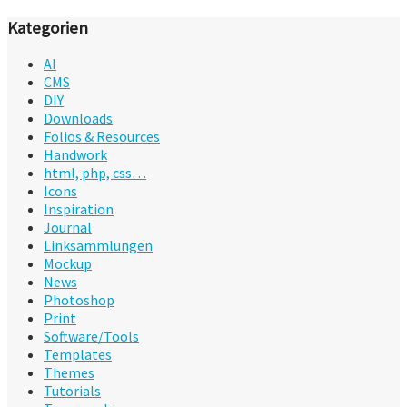
Kategorien
AI
CMS
DIY
Downloads
Folios & Resources
Handwork
html, php, css…
Icons
Inspiration
Journal
Linksammlungen
Mockup
News
Photoshop
Print
Software/Tools
Templates
Themes
Tutorials