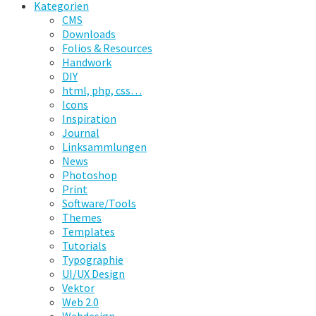
Kategorien
CMS
Downloads
Folios & Resources
Handwork
DIY
html, php, css…
Icons
Inspiration
Journal
Linksammlungen
News
Photoshop
Print
Software/Tools
Themes
Templates
Tutorials
Typographie
UI/UX Design
Vektor
Web 2.0