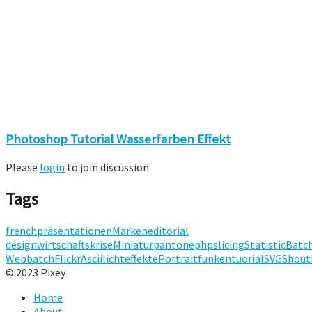
Photoshop Tutorial Wasserfarben Effekt
Please
login
to join discussion
Tags
french
präsentationen
Marken
editorial
design
wirtschaftskrise
Miniatur
pantone
php
slicing
Statistic
Batc
Webbatch
Flickr
Ascii
licht
effekte
Portrait
funken
tuorial
SVG
Shout
© 2023 Pixey
Home
About