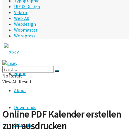
Typographie
UI/UX Design
Vektor
Web 2.0
Webdesign
Webmaster
Wordpress
Home
No Result
View All Result
About
Downloads
Online PDF Kalender erstellen
zum ausdrucken
Tutorials