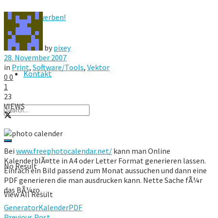
Hier werben!
FAQ
by
pixey
28. November 2007
in
Print
,
Software/Tools
,
Vektor
Kontakt
0
0
1
23
VIEWS
Bei
www.freephotocalendar.net/
kann man Online
KalenderblÃ¤tte in A4 oder Letter Format generieren lassen.
No Result
Einfach ein Bild passend zum Monat aussuchen und dann eine
PDF generieren die man ausdrucken kann. Nette Sache fÃ¼r
das BÃ¼ro…
View All Result
Generator
Kalender
PDF
Previous Post