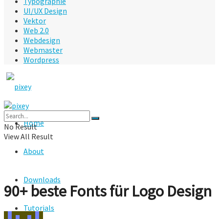
Typographie
UI/UX Design
Vektor
Web 2.0
Webdesign
Webmaster
Wordpress
Home
No Result
View All Result
About
Downloads
90+ beste Fonts für Logo Design
Tutorials