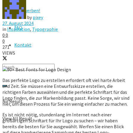
Hier werben!
by
pixey
27. August 2024
FAQ
in
Inspiration
,
Typographie
0
0
0
Kontakt
271
VIEWS
Das perfekte Logo zu erstellen erfordert oft viel harte Arbeit
und Zeit. Sie müssen eine Entwurfsskizze erstellen, die
richtigen Farben auswählen und die perfekte Schriftart für das
Logo finden, die zur Markenbildung passt. Keine Sorge, wir sind
No Result
hier, um diesen Prozess für Sie ein wenig einfacher zu machen.
Es ist nicht nötig, stundenlang im Internet nach einer
View All Result
großartigen Schriftart für Ihr Logo zu suchen – wir haben
bereits die besten für Sie ausgewählt. Werfen Sie einen Blick
auf diese handverlesene Sammlung der besten Logo-