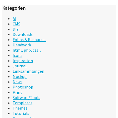
Kategorien
AI
CMS
DIY
Downloads
Folios & Resources
Handwork
html, php, css…
Icons
Inspiration
Journal
Linksammlungen
Mockup
News
Photoshop
Print
Software/Tools
Templates
Themes
Tutorials