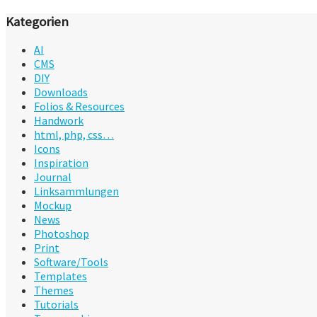
Kategorien
AI
CMS
DIY
Downloads
Folios & Resources
Handwork
html, php, css…
Icons
Inspiration
Journal
Linksammlungen
Mockup
News
Photoshop
Print
Software/Tools
Templates
Themes
Tutorials