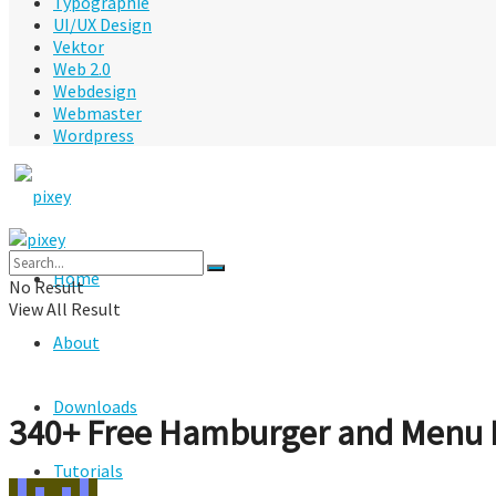
Typographie
UI/UX Design
Vektor
Web 2.0
Webdesign
Webmaster
Wordpress
Home
No Result
View All Result
About
Downloads
340+ Free Hamburger and Menu 
Tutorials