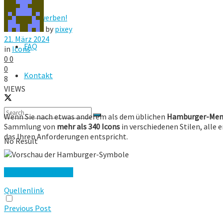
Hier werben!
by
pixey
21. März 2024
FAQ
in
Icons
0
0
0
Kontakt
8
VIEWS
Wenn Sie nach etwas anderem als dem üblichen
Hamburger-Men
Sammlung von
mehr als 340 Icons
in verschiedenen Stilen, alle
das Ihren Anforderungen entspricht.
No Result
View All Result
Icons herunterladen
Quellenlink
Previous Post