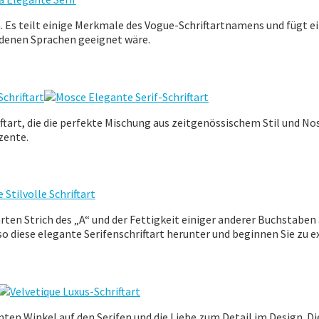
. Es teilt einige Merkmale des Vogue-Schriftartnamens und fügt e
iedenen Sprachen geeignet wäre.
riftart, die die perfekte Mischung aus zeitgenössischem Stil und N
zente.
en Strich des „A“ und der Fettigkeit einiger anderer Buchstaben a
also diese elegante Serifenschriftart herunter und beginnen Sie zu
ganten Winkel auf den Serifen und die Liebe zum Detail im Design. 