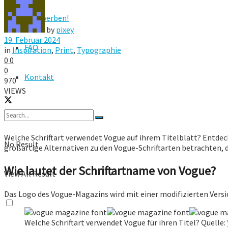
Hier werben!
by
pixey
19. Februar 2024
FAQ
in
Inspiration
,
Print
,
Typographie
0
0
0
Kontakt
970
VIEWS
Welche Schriftart verwendet Vogue auf ihrem Titelblatt? Entdec
No Result
großartige Alternativen zu den Vogue-Schriftarten betrachten, d
Wie lautet der Schriftartname von Vogue?
View All Result
Das Logo des Vogue-Magazins wird mit einer modifizierten Versi
Welche Schriftart verwendet Vogue für ihren Titel? Quelle: