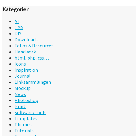
Kategorien
AI
CMS
DIY
Downloads
Folios & Resources
Handwork
html, php, css…
Icons
Inspiration
Journal
Linksammlungen
Mockup
News
Photoshop
Print
Software/Tools
Templates
Themes
Tutorials