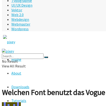
Typographie
UI/UX Design
Vektor
Web 2.0
Webdesign
Webmaster
Wordpress
Home
No Result
View All Result
About
Downloads
Welchen Font benutzt das Vogue
Tutorials