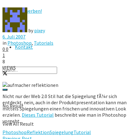
Hier werben!
FAQ
by
pixey
6. Juli 2007
in
Photoshop
,
Tutorials
Kontakt
0
0
1
8
VIEWS
Nicht nur der Web 2.0 Stil hat die Spiegelung fÃ¼r sich
entdeckt, nein, auch in der Produktpresentation kann man
No Result
mittels Spiegelungen einen frischen und innovativen Look
erzielen.
Dieses Tutorial
beschreibt wie man in Photoshop
vorgeht.
View All Result
Photoshop
Reflektion
Spiegelung
Tutorial
Previous Post