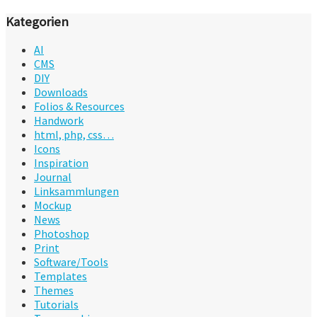
Kategorien
AI
CMS
DIY
Downloads
Folios & Resources
Handwork
html, php, css…
Icons
Inspiration
Journal
Linksammlungen
Mockup
News
Photoshop
Print
Software/Tools
Templates
Themes
Tutorials