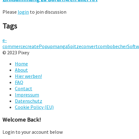
Please
login
to join discussion
Tags
e-
commerce
create
Popup
manga
Spitze
convert
combo
becher
Softw
© 2023 Pixey
Home
About
Hier werben!
FAQ
Contact
Impressum
Datenschutz
Cookie Policy (EU)
Welcome Back!
Login to your account below