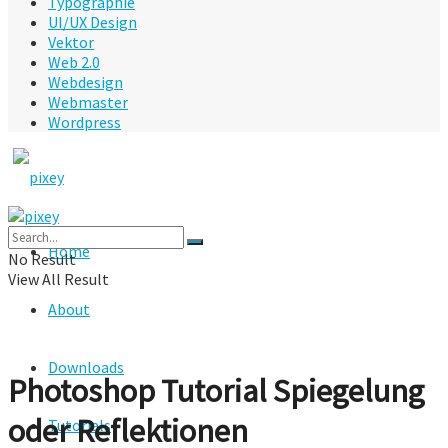
Typographie
UI/UX Design
Vektor
Web 2.0
Webdesign
Webmaster
Wordpress
Home
No Result
View All Result
About
Downloads
Photoshop Tutorial Spiegelung
oder Reflektionen
Tutorials