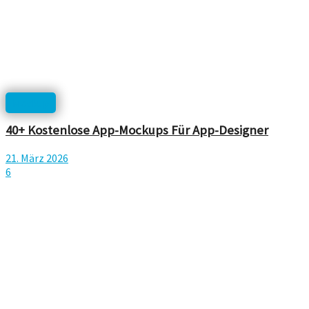
Mockup
40+ Kostenlose App-Mockups Für App-Designer
21. März 2026
6