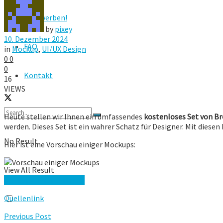
Hier werben!
by
pixey
10. Dezember 2024
FAQ
in
Mockup
,
UI/UX Design
0
0
0
Kontakt
16
VIEWS
Heute stellen wir Ihnen ein umfassendes
kostenloses Set von B
werden. Dieses Set ist ein wahrer Schatz für Designer. Mit die
No Result
Hier ist eine Vorschau einiger Mockups:
View All Result
Mockups herunterladen
Quellenlink
Previous Post