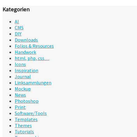
Kategorien
AI
CMS
DIY
Downloads
Folios & Resources
Handwork
html, php, css…
Icons
Inspiration
Journal
Linksammlungen
Mockup
News
Photoshop
Print
Software/Tools
Templates
Themes
Tutorials