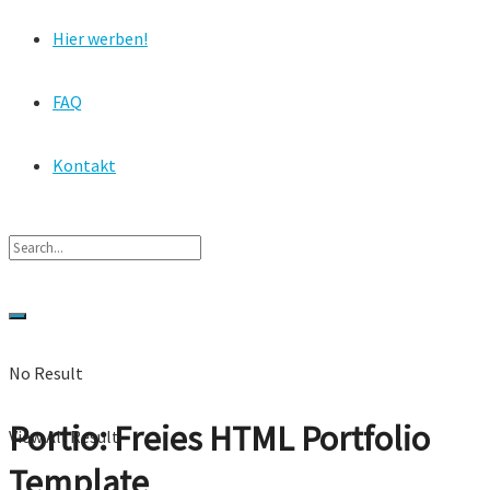
Hier werben!
FAQ
Kontakt
No Result
Portio: Freies HTML Portfolio
View All Result
Template