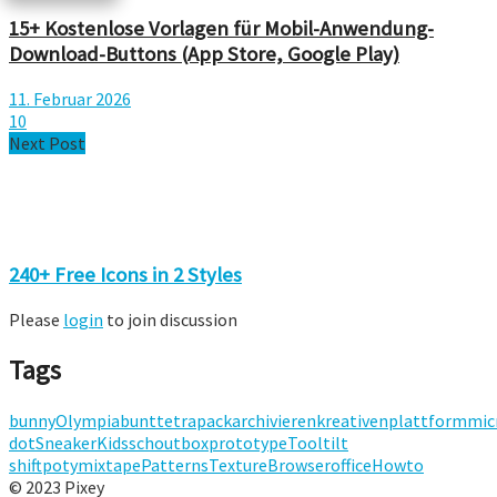
15+ Kostenlose Vorlagen für Mobil-Anwendung-
Download-Buttons (App Store, Google Play)
11. Februar 2026
10
Next Post
240+ Free Icons in 2 Styles
Please
login
to join discussion
Tags
bunny
Olympia
bunt
tetrapack
archivieren
kreativenplattform
mic
dot
Sneaker
Kids
schoutbox
prototype
Tool
tilt
shift
poty
mixtape
Patterns
Texture
Browser
office
Howto
© 2023 Pixey