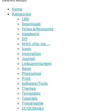
View All Result
Home
Kategorien
CMS
Downloads
Folios & Resources
Handwork
DIY
html, php, css…
Icons
Inspiration
Journal
Linksammlungen
News
Photoshop
Print
Software/Tools
Themes
Templates
Tutorials
Typographie
UI/UX Design