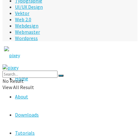
Typographie
UI/UX Design
Vektor
Web 2.0
Webdesign
Webmaster
Wordpress
Home
No Result
View All Result
About
Downloads
Tutorials