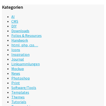
Kategorien
AI
CMS
DIY
Downloads
Folios & Resources
Handwork
html, php, css…
Icons
Inspiration
Journal
Linksammlungen
Mockup
News
Photoshop
Print
Software/Tools
Templates
Themes
Tutorials