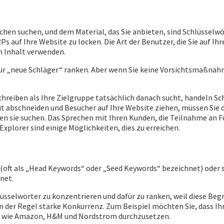
hen suchen, und dem Material, das Sie anbieten, sind Schlüsselwö
 auf Ihre Website zu locken. Die Art der Benutzer, die Sie auf Ih
em Inhalt verwenden.
für „neue Schläger“ ranken. Aber wenn Sie keine Vorsichtsmaßnah
chreiben als Ihre Zielgruppe tatsächlich danach sucht, handeln S
ut abschneiden und Besucher auf Ihre Website ziehen, müssen Sie d
enen sie suchen. Das Sprechen mit Ihren Kunden, die Teilnahme a
orer sind einige Möglichkeiten, dies zu erreichen.
n (oft als „Head Keywords“ oder „Seed Keywords“ bezeichnet) ode
net.
hlüsselwörter zu konzentrieren und dafür zu ranken, weil diese Beg
n der Regel starke Konkurrenz. Zum Beispiel möchten Sie, dass Ih
iten wie Amazon, H&M und Nordstrom durchzusetzen.