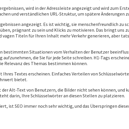
hergebnissen, wird in der Adressleiste angezeigt und wird zum Erst
nfachen und verständlichen URL-Struktur, um spätere Änderungen z
ebnissen angezeigt. Es ist wichtig, sie menschenfreundlich zu sch
e üben, prägnant zu sein und Klicks zu motivieren. Das bringt uns z
d vagen Titeln für Ihren Inhalt mehr Verkehr generieren, aber tat
 bestimmten Situationen vom Verhalten der Benutzer beeinfluss
 aufzunehmen, die Sie für jede Seite schreiben. H1-Tags erscheine
 die Relevanz des Themas bestimmen können.
t Ihres Textes erscheinen. Einfaches Verteilen von Schlüsselwörtern 
hrwert bietet.
t der Alt-Text von Benutzern, die Bilder nicht sehen können, und 
eht darin, Ihre Schlüsselwörter an diesen Stellen zu platzieren.
iert, ist SEO immer noch sehr wichtig, und das Überspringen diese