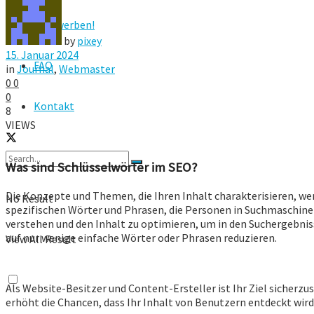
Hier werben!
by
pixey
15. Januar 2024
FAQ
in
Journal
,
Webmaster
0
0
0
Kontakt
8
VIEWS
Was sind Schlüsselwörter im SEO?
Die Konzepte und Themen, die Ihren Inhalt charakterisieren, we
No Result
spezifischen Wörter und Phrasen, die Personen in Suchmaschine
verstehen und den Inhalt zu optimieren, um in den Suchergebnissen
auf nur wenige einfache Wörter oder Phrasen reduzieren.
View All Result
Als Website-Besitzer und Content-Ersteller ist Ihr Ziel sicherz
erhöht die Chancen, dass Ihr Inhalt von Benutzern entdeckt wir