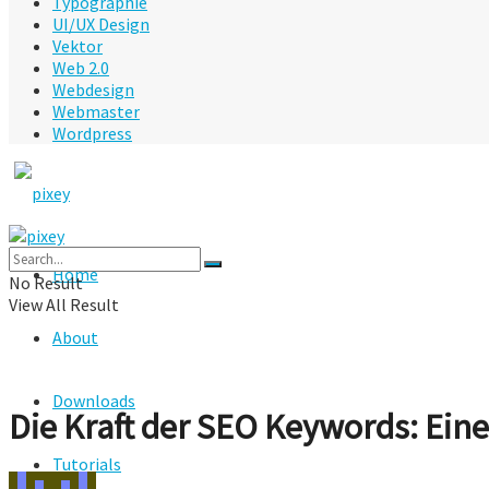
Typographie
UI/UX Design
Vektor
Web 2.0
Webdesign
Webmaster
Wordpress
Home
No Result
View All Result
About
Downloads
Die Kraft der SEO Keywords: Eine 
Tutorials