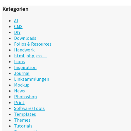
Kategorien
AI
CMS
DIY
Downloads
Folios & Resources
Handwork
html, php, css…
Icons
Inspiration
Journal
Linksammlungen
Mockup
News
Photoshop
Print
Software/Tools
Templates
Themes
Tutorials