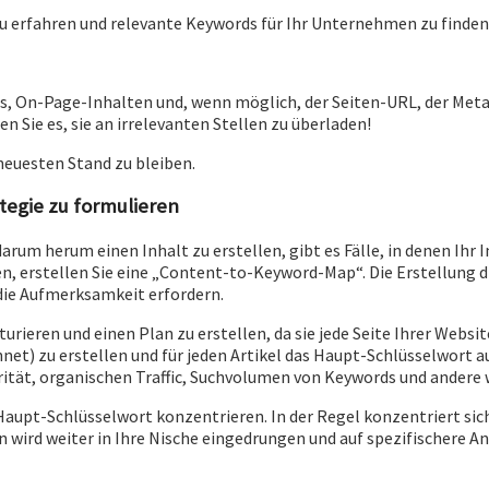
zu erfahren und relevante Keywords für Ihr Unternehmen zu finden
gs, On-Page-Inhalten und, wenn möglich, der Seiten-URL, der Met
n Sie es, sie an irrelevanten Stellen zu überladen!
euesten Stand zu bleiben.
tegie zu formulieren
rum herum einen Inhalt zu erstellen, gibt es Fälle, in denen Ihr I
, erstellen Sie eine „Content-to-Keyword-Map“. Die Erstellung dies
die Aufmerksamkeit erfordern.
rieren und einen Plan zu erstellen, da sie jede Seite Ihrer Websit
et) zu erstellen und für jeden Artikel das Haupt-Schlüsselwort a
ität, organischen Traffic, Suchvolumen von Keywords und andere 
s Haupt-Schlüsselwort konzentrieren. In der Regel konzentriert si
n wird weiter in Ihre Nische eingedrungen und auf spezifischere 