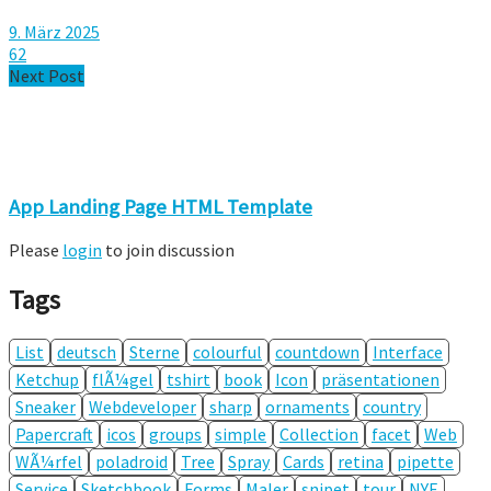
9. März 2025
62
Next Post
App Landing Page HTML Template
Please
login
to join discussion
Tags
List
deutsch
Sterne
colourful
countdown
Interface
Ketchup
flÃ¼gel
tshirt
book
Icon
präsentationen
Sneaker
Webdeveloper
sharp
ornaments
country
Papercraft
icos
groups
simple
Collection
facet
Web
WÃ¼rfel
poladroid
Tree
Spray
Cards
retina
pipette
Service
Sketchbook
Forms
Maler
snipet
tour
NYE