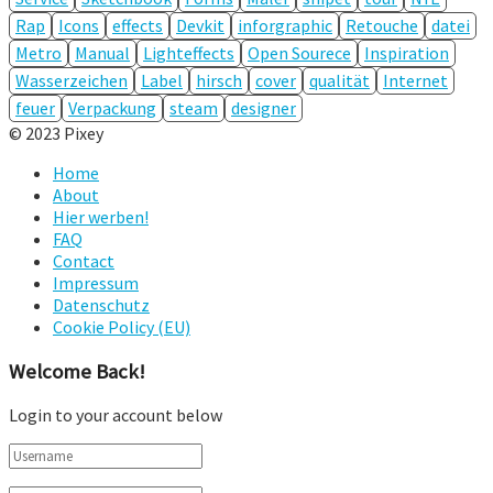
Rap
Icons
effects
Devkit
inforgraphic
Retouche
datei
Metro
Manual
Lighteffects
Open Sourece
Inspiration
Wasserzeichen
Label
hirsch
cover
qualität
Internet
feuer
Verpackung
steam
designer
© 2023 Pixey
Home
About
Hier werben!
FAQ
Contact
Impressum
Datenschutz
Cookie Policy (EU)
Welcome Back!
Login to your account below