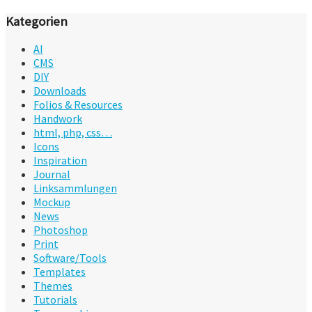
Kategorien
AI
CMS
DIY
Downloads
Folios & Resources
Handwork
html, php, css…
Icons
Inspiration
Journal
Linksammlungen
Mockup
News
Photoshop
Print
Software/Tools
Templates
Themes
Tutorials