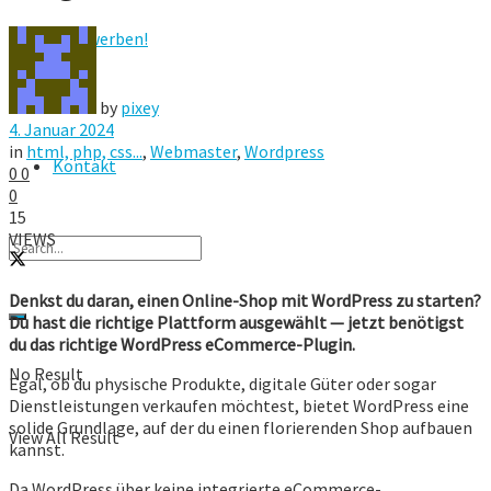
Hier werben!
FAQ
by
pixey
4. Januar 2024
in
html, php, css...
,
Webmaster
,
Wordpress
Kontakt
0
0
0
15
VIEWS
Denkst du daran, einen Online-Shop mit WordPress zu starten?
Du hast die richtige Plattform ausgewählt — jetzt benötigst
du das richtige WordPress eCommerce-Plugin.
No Result
Egal, ob du physische Produkte, digitale Güter oder sogar
Dienstleistungen verkaufen möchtest, bietet WordPress eine
solide Grundlage, auf der du einen florierenden Shop aufbauen
View All Result
kannst.
Da WordPress über keine integrierte eCommerce-