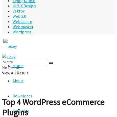
Typographie
UI/UX Design
Vektor
Web 2.0
Webdesign
Webmaster
Wordpress
Home
No Result
View All Result
About
Downloads
Top 4 WordPress eCommerce
Plugins
Tutorials