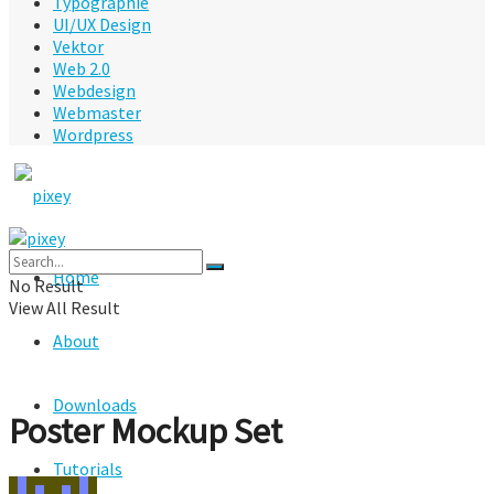
Typographie
UI/UX Design
Vektor
Web 2.0
Webdesign
Webmaster
Wordpress
Home
No Result
View All Result
About
Downloads
Poster Mockup Set
Tutorials