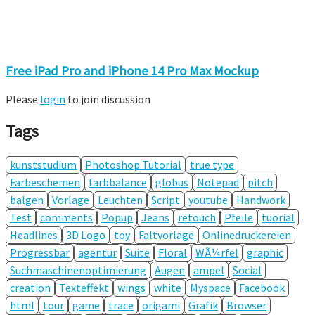
Free iPad Pro and iPhone 14 Pro Max Mockup
Please
login
to join discussion
Tags
kunststudium
Photoshop Tutorial
true type
Farbeschemen
farbbalance
globus
Notepad
pitch
balgen
Vorlage
Leuchten
Script
youtube
Handwork
Test
comments
Popup
Jeans
retouch
Pfeile
tuorial
Headlines
3D Logo
toy
Faltvorlage
Onlinedruckereien
Progressbar
agentur
Suite
Floral
WÃ¼rfel
graphic
Suchmaschinenoptimierung
Augen
ampel
Social
creation
Texteffekt
wings
white
Myspace
Facebook
html
tour
game
trace
origami
Grafik
Browser