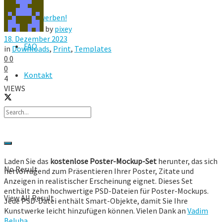
Hier werben!
by
pixey
18. Dezember 2023
FAQ
in
Downloads
,
Print
,
Templates
0
0
0
Kontakt
4
VIEWS
Laden Sie das
kostenlose Poster-Mockup-Set
herunter, das sich
No Result
hervorragend zum Präsentieren Ihrer Poster, Zitate und
Anzeigen in realistischer Erscheinung eignet. Dieses Set
enthält zehn hochwertige PSD-Dateien für Poster-Mockups.
View All Result
Jede PSD-Datei enthält Smart-Objekte, damit Sie Ihre
Kunstwerke leicht hinzufügen können. Vielen Dank an
Vadim
Beluha
.