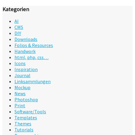
Kategorien
AI
CMS
DIY
Downloads
Folios & Resources
Handwork
html, php, css…
Icons
Inspiration
Journal
Linksammlungen
Mockup
News
Photoshop
Print
Software/Tools
Templates
Themes
Tutorials