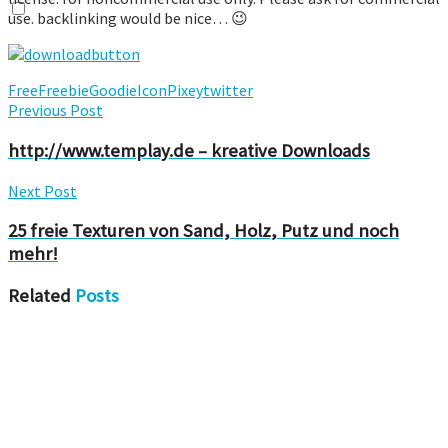
use. backlinking would be nice… 😉
Free
Freebie
Goodie
Icon
Pixey
twitter
Previous Post
http://www.templay.de – kreative Downloads
Next Post
25 freie Texturen von Sand, Holz, Putz und noch
mehr!
Related
Posts