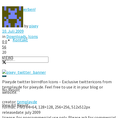
Hier werben!
FAQ
by
pixey
10. Juli 2009
in
Downloads
,
Icons
Kontakt
0
0
56
20
VIEWS
Pixey.de twitter birrrdfon Icons – Exclusive twittericons from
templay.de for pixey.de. Feel free to use it in your blog or
No Result
website.
creator:
templay.de
View All Result
format: PNG 64×64, 128×128, 256×256, 512x512px
releasedate: july 2009
license: for noncommercial use only. Please ask for commercial