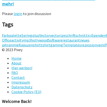
mehr!
Please
login
to join discussion
Tags
Farbpalette
Spring
plus
Vector
vectorize
schriftschnitt
icy
Spenden
Office
activity
mp3
hollywood
Software
restaurant
neues
jahr
anime
Kapuzenshirt
tshirt
gaming
Templates
rezession
yaml
P
© 2023 Pixey
Home
About
Hier werben!
FAQ
Contact
Impressum
Datenschutz
Cookie Policy (EU)
Welcome Back!