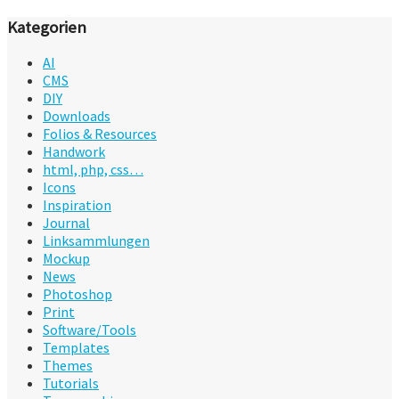
Kategorien
AI
CMS
DIY
Downloads
Folios & Resources
Handwork
html, php, css…
Icons
Inspiration
Journal
Linksammlungen
Mockup
News
Photoshop
Print
Software/Tools
Templates
Themes
Tutorials