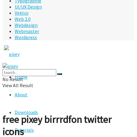
Typographie
UI/UX Design
Vektor
Web 2.0
Webdesign
Webmaster
Wordpress
Home
No Result
View All Result
About
Downloads
free pixey birrrdfon twitter
icons
Tutorials