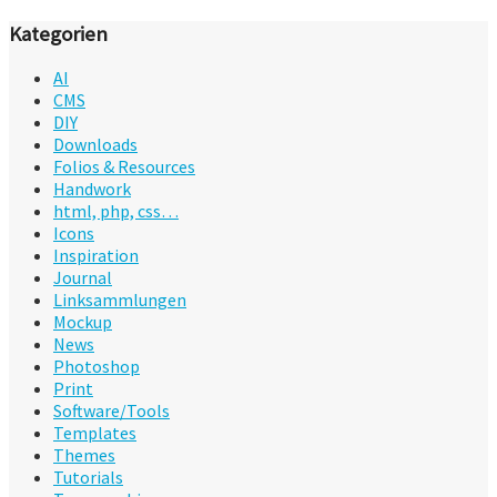
Kategorien
AI
CMS
DIY
Downloads
Folios & Resources
Handwork
html, php, css…
Icons
Inspiration
Journal
Linksammlungen
Mockup
News
Photoshop
Print
Software/Tools
Templates
Themes
Tutorials