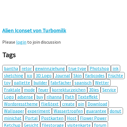
Alien Iconset von Turbomilk
Please
login
to join discussion
Tags
bantha
retor
gewinnziehung
true type
Photshop
ink
sketching
ico
3D Logo
Journal
Skin
Farbcodes
Früchte
toy
pallette
builder
fabrfächer
spanisch
Wetter
Fraktale
mode
feuer
korrekturzeichen
30ies
Service
Logo
adsense
buy
rihanna
Path
Texteffekt
Wordpresstheme
fließtext
create
pin
Download
Wallpaper
experiment
Wassertropfen
guarantee
donut
minichat
Portal
Postkarten
Host
Flower Power
Ketchup
Gesicht
filestorage
visitenkarte
forum