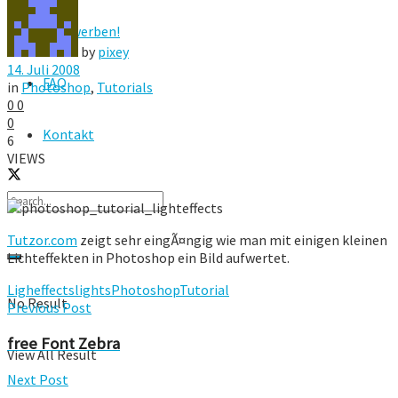
Hier werben!
by
pixey
14. Juli 2008
FAQ
in
Photoshop
,
Tutorials
0
0
0
Kontakt
6
VIEWS
Tutzor.com
zeigt sehr eingÃ¤ngig wie man mit einigen kleinen
Lichteffekten in Photoshop ein Bild aufwertet.
Ligheffects
lights
Photoshop
Tutorial
No Result
Previous Post
free Font Zebra
View All Result
Next Post