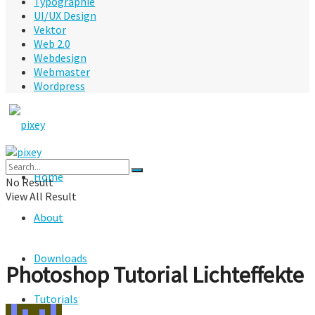
Typographie
UI/UX Design
Vektor
Web 2.0
Webdesign
Webmaster
Wordpress
Home
No Result
View All Result
About
Downloads
Photoshop Tutorial Lichteffekte
Tutorials