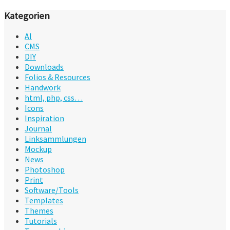
Kategorien
AI
CMS
DIY
Downloads
Folios & Resources
Handwork
html, php, css…
Icons
Inspiration
Journal
Linksammlungen
Mockup
News
Photoshop
Print
Software/Tools
Templates
Themes
Tutorials