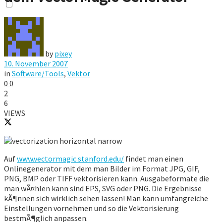
by
pixey
10. November 2007
in
Software/Tools
,
Vektor
0
0
2
6
VIEWS
Auf
www.vectormagic.stanford.edu/
findet man einen
Onlinegenerator mit dem man Bilder im Format JPG, GIF,
PNG, BMP oder TIFF vektorisieren kann. Ausgabeformate die
man wÃ¤hlen kann sind EPS, SVG oder PNG. Die Ergebnisse
kÃ¶nnen sich wirklich sehen lassen! Man kann umfangreiche
Einstellungen vornehmen und so die Vektorisierung
bestmÃ¶glich anpassen.