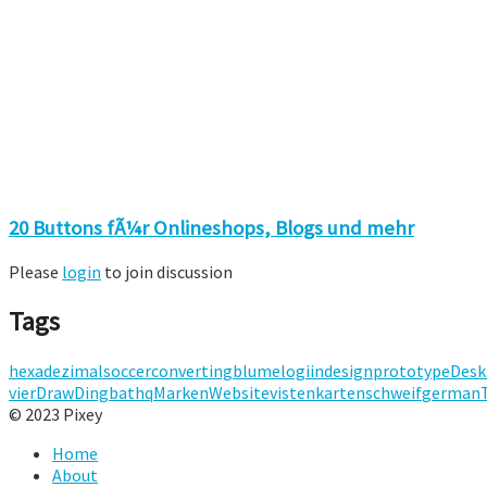
20 Buttons fÃ¼r Onlineshops, Blogs und mehr
Please
login
to join discussion
Tags
hexadezimal
soccer
converting
blume
logi
indesign
prototype
Desk
vier
Draw
Dingbat
hq
Marken
Website
vistenkarten
schweif
german
© 2023 Pixey
Home
About