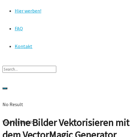
Hier werben!
FAQ
Kontakt
No Result
Online Bilder Vektorisieren mit
View All Result
dem VectorMagic Generator