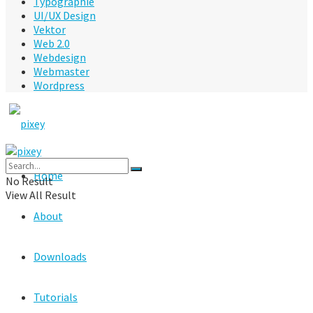
Typographie
UI/UX Design
Vektor
Web 2.0
Webdesign
Webmaster
Wordpress
Home
No Result
View All Result
About
Downloads
Tutorials