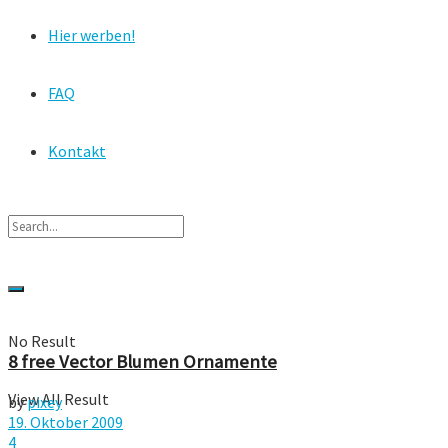
Hier werben!
FAQ
Kontakt
No Result
8 free Vector Blumen Ornamente
View All Result
by
pixey
19. Oktober 2009
4