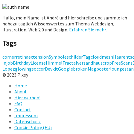
Hallo, mein Name ist André und hier schreibe und sammle ich
nahezu täglich Wissenswertes zum Thema Webdesign,
Illustration, Web 2.0 und Design.
Erfahren Sie mehr...
Tags
corner
retina
extension
Symbole
schilder
Tagcloud
mesh
Haar
entsc
in
job
Birthday
License
Himmel
Fractal
versandhaus
crop
Free
Scans
Lopez
glowing
soccer
Devkit
Google
broken
Mag
posterlounge
stan
© 2023 Pixey
Home
About
Hier werben!
FAQ
Contact
Impressum
Datenschutz
Cookie Policy (EU)