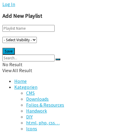
Log In
Add New Playlist
No Result
View All Result
Home
Kategorien
CMS
Downloads
Folios & Resources
Handwork
DIY
html, php, css…
Icons