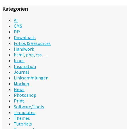
Kategorien
AI
CMS
DIY
Downloads
Folios & Resources
Handwork
html, php, css…
Icons
Inspiration
Journal
Linksammlungen
Mockup
News
Photoshop
Print
Software/Tools
Templates
Themes
Tutorials