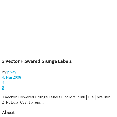
3 Vector Flowered Grunge Labels
by
pixey
4. Mai 2008
4
8
3 Vector Flowered Grunge Labels II colors: blau | lila | braunin
ZIP : 1x .ai CS3, 1 x .eps ...
About