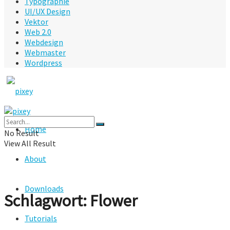
Typographie
UI/UX Design
Vektor
Web 2.0
Webdesign
Webmaster
Wordpress
Home
No Result
View All Result
About
Downloads
Schlagwort:
Flower
Tutorials