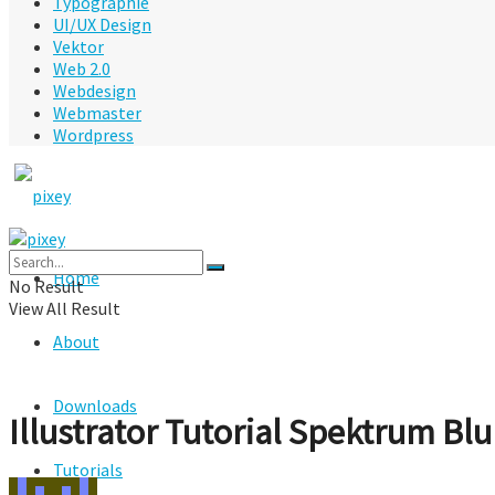
Typographie
UI/UX Design
Vektor
Web 2.0
Webdesign
Webmaster
Wordpress
Home
No Result
View All Result
About
Downloads
Illustrator Tutorial Spektrum Bl
Tutorials