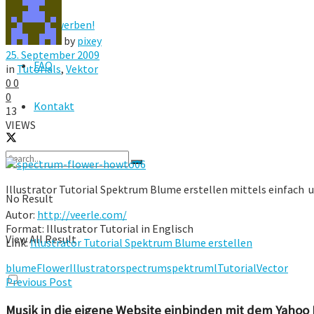
Hier werben!
by
pixey
25. September 2009
FAQ
in
Tutorials
,
Vektor
0
0
0
Kontakt
13
VIEWS
Illustrator Tutorial Spektrum Blume erstellen mittels einfach 
No Result
Autor:
http://veerle.com/
Format: Illustrator Tutorial in Englisch
View All Result
Link:
Illustrator Tutorial Spektrum Blume erstellen
blume
Flower
Illustrator
spectrum
spektruml
Tutorial
Vector
Previous Post
Musik in die eigene Website einbinden mit dem Yahoo