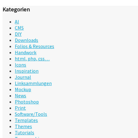
Kategorien
AI
CMS
DIY
Downloads
Folios & Resources
Handwork
html, php, css…
Icons
Inspiration
Journal
Linksammlungen
Mockup
News
Photoshop
Print
Software/Tools
Templates
Themes
Tutorials