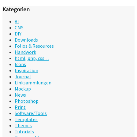
Kategorien
AI
CMS
DIY
Downloads
Folios & Resources
Handwork
html, php, css…
Icons
Inspiration
Journal
Linksammlungen
Mockup
News
Photoshop
Print
Software/Tools
Templates
Themes
Tutorials