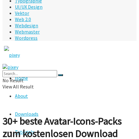
Typographie
UI/UX Design
Vektor
Web 2.0
Webdesign
Webmaster
Wordpress
Home
No Result
View All Result
About
Downloads
30+ beste Avatar-Icons-Packs
zum kostenlosen Download
Tutorials