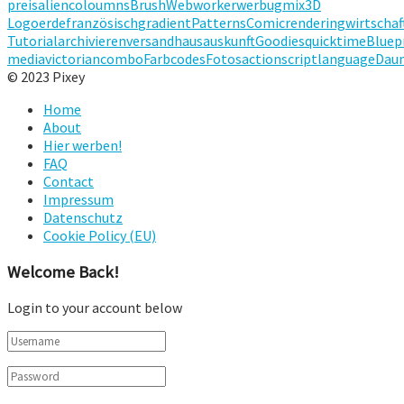
preis
alien
coloumns
Brush
Webworker
werbug
mix
3D
Logo
erde
französisch
gradient
Patterns
Comic
rendering
wirtschaf
Tutorial
archivieren
versandhaus
auskunft
Goodies
quicktime
Bluep
media
victorian
combo
Farbcodes
Fotos
actionscript
language
Dau
© 2023 Pixey
Home
About
Hier werben!
FAQ
Contact
Impressum
Datenschutz
Cookie Policy (EU)
Welcome Back!
Login to your account below