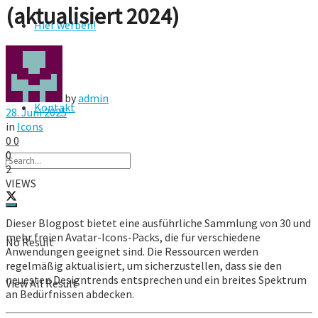
(aktualisiert 2024)
Hier werben!
FAQ
by
admin
Kontakt
28. Juni 2025
in
Icons
0
0
0
2
VIEWS
Dieser Blogpost bietet eine ausführliche Sammlung von 30 und
mehr freien Avatar-Icons-Packs, die für verschiedene
No Result
Anwendungen geeignet sind. Die Ressourcen werden
regelmäßig aktualisiert, um sicherzustellen, dass sie den
neuesten Designtrends entsprechen und ein breites Spektrum
View All Result
an Bedürfnissen abdecken.