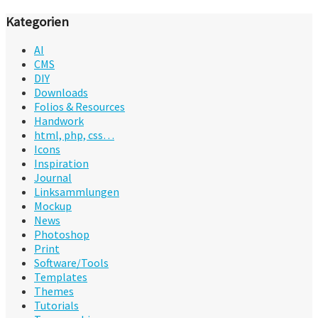
Kategorien
AI
CMS
DIY
Downloads
Folios & Resources
Handwork
html, php, css…
Icons
Inspiration
Journal
Linksammlungen
Mockup
News
Photoshop
Print
Software/Tools
Templates
Themes
Tutorials