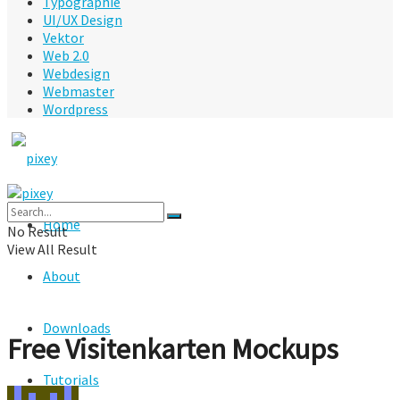
Typographie
UI/UX Design
Vektor
Web 2.0
Webdesign
Webmaster
Wordpress
Home
No Result
View All Result
About
Downloads
Free Visitenkarten Mockups
Tutorials