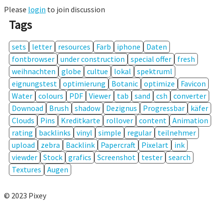
Please
login
to join discussion
Tags
sets
letter
resources
Farb
iphone
Daten
fontbrowser
under construction
special offer
fresh
weihnachten
globe
cultue
lokal
spektruml
eignungstest
optimierung
Botanic
optimize
Favicon
Water
colours
PDF
Viewer
tab
sand
csh
converter
Downoad
Brush
shadow
Dezignus
Progressbar
käfer
Clouds
Pins
Kreditkarte
rollover
content
Animation
rating
backlinks
vinyl
simple
regular
teilnehmer
upload
zebra
Backlink
Papercraft
Pixelart
ink
viewder
Stock
grafics
Screenshot
tester
search
Textures
Augen
© 2023 Pixey