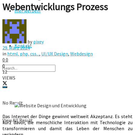
Webentwicklungs Prozess
Hier werben!
FAQ
by
pixey
Kontakt
29. März 2024
in
html, php, css...
,
UI/UX Design
,
Webdesign
0
0
0
12
VIEWS
No Result
Das Internet der Dinge gewinnt weltweit Akzeptanz. Es steht
View All Result
kurz davor, die menschliche Interaktion mit Technologie zu
transformieren und damit das Leben der Menschen zu
verändern.