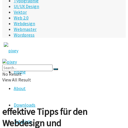
Typographie
UI/UX Design
Vektor
Web 2.0
Webdesign
Webmaster
Wordpress
Home
No Result
View All Result
About
Downloads
effektive Tipps für den
Webdesign und
Tutorials