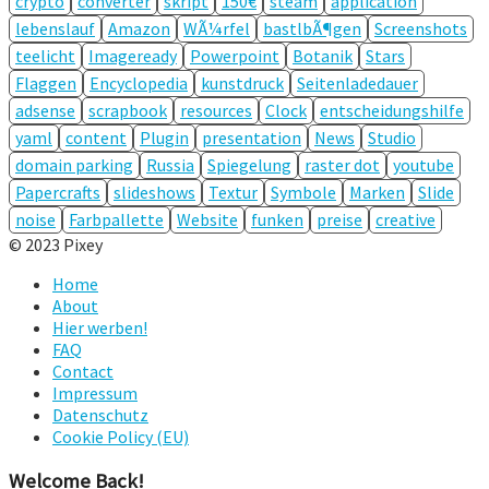
crypto
converter
skript
150€
steam
application
lebenslauf
Amazon
WÃ¼rfel
bastlbÃ¶gen
Screenshots
teelicht
Imageready
Powerpoint
Botanik
Stars
Flaggen
Encyclopedia
kunstdruck
Seitenladedauer
adsense
scrapbook
resources
Clock
entscheidungshilfe
yaml
content
Plugin
presentation
News
Studio
domain parking
Russia
Spiegelung
raster dot
youtube
Papercrafts
slideshows
Textur
Symbole
Marken
Slide
noise
Farbpallette
Website
funken
preise
creative
© 2023 Pixey
Home
About
Hier werben!
FAQ
Contact
Impressum
Datenschutz
Cookie Policy (EU)
Welcome Back!