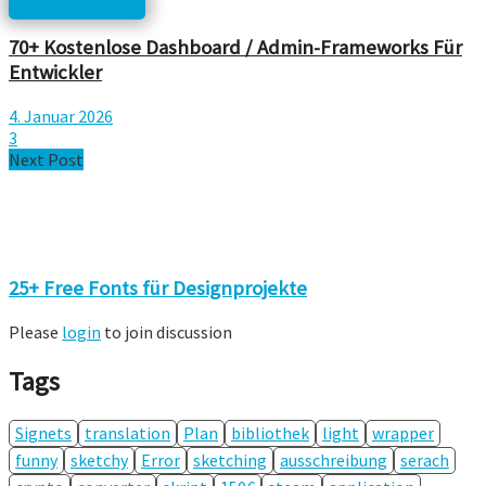
html, php, css...
70+ Kostenlose Dashboard / Admin-Frameworks Für
Entwickler
4. Januar 2026
3
Next Post
25+ Free Fonts für Designprojekte
Please
login
to join discussion
Tags
Signets
translation
Plan
bibliothek
light
wrapper
funny
sketchy
Error
sketching
ausschreibung
serach