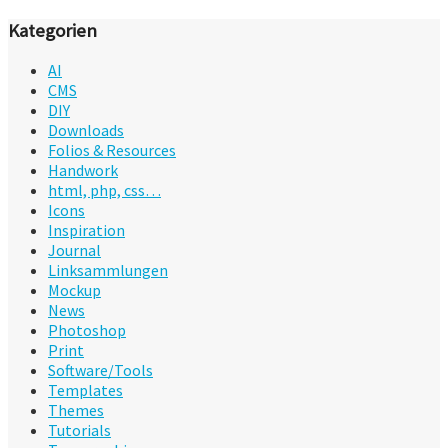
Kategorien
AI
CMS
DIY
Downloads
Folios & Resources
Handwork
html, php, css…
Icons
Inspiration
Journal
Linksammlungen
Mockup
News
Photoshop
Print
Software/Tools
Templates
Themes
Tutorials