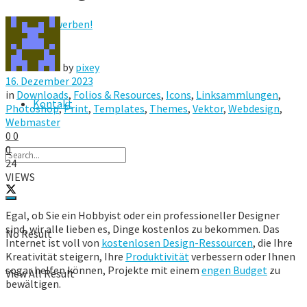
Hier werben!
FAQ
by
pixey
16. Dezember 2023
in
Downloads
,
Folios & Resources
,
Icons
,
Linksammlungen
,
Kontakt
Photoshop
,
Print
,
Templates
,
Themes
,
Vektor
,
Webdesign
,
Webmaster
0
0
0
24
VIEWS
Egal, ob Sie ein Hobbyist oder ein professioneller Designer
sind, wir alle lieben es, Dinge kostenlos zu bekommen. Das
No Result
Internet ist voll von
kostenlosen Design-Ressourcen
, die Ihre
Kreativität steigern, Ihre
Produktivität
verbessern oder Ihnen
sogar helfen können, Projekte mit einem
engen Budget
zu
View All Result
bewältigen.