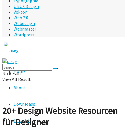
Typographie
UI/UX Design
Vektor
Web 2.0
Webdesign
Webmaster
Wordpress
Home
No Result
View All Result
About
Downloads
20+ Design Website Resourcen
für Designer
Tutorials