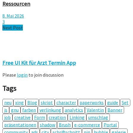
Ressourcen
8. Mai 2026
3
Next Post
Free UI Kit für Arzt Termin App
Please
login
to join discussion
Tags
neu
xing
Blog
skript
character
paperworks
guide
Set
js
gnu
farben
verlinkung
analytics
Valentin
Banner
job
creative
Form
creation
Linking
umschlag
präsentationen
shadow
Brush
e-commerce
Portal
community
ads
city
schriftschnitt
pin
hubble
galerie