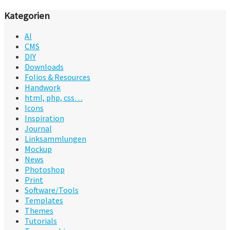
Kategorien
AI
CMS
DIY
Downloads
Folios & Resources
Handwork
html, php, css…
Icons
Inspiration
Journal
Linksammlungen
Mockup
News
Photoshop
Print
Software/Tools
Templates
Themes
Tutorials