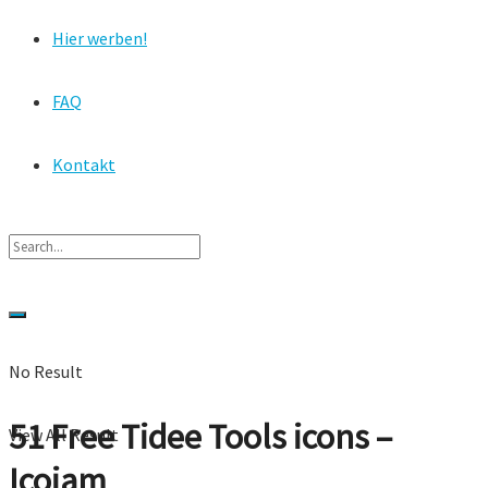
Hier werben!
FAQ
Kontakt
No Result
51 Free Tidee Tools icons –
View All Result
Icojam