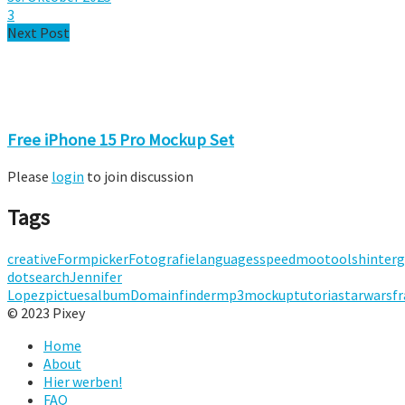
3
Next Post
Free iPhone 15 Pro Mockup Set
Please
login
to join discussion
Tags
creative
Form
picker
Fotografie
languages
speed
mootools
hinterg
dot
search
Jennifer
Lopez
pictues
album
Domainfinder
mp3
mockup
tutoria
starwars
fr
© 2023 Pixey
Home
About
Hier werben!
FAQ