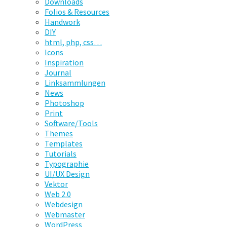
Downloads
Folios & Resources
Handwork
DIY
html, php, css…
Icons
Inspiration
Journal
Linksammlungen
News
Photoshop
Print
Software/Tools
Themes
Templates
Tutorials
Typographie
UI/UX Design
Vektor
Web 2.0
Webdesign
Webmaster
WordPress