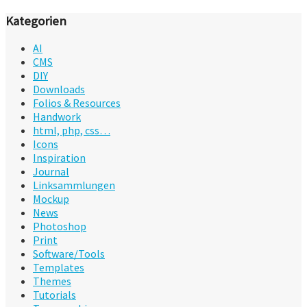
Kategorien
AI
CMS
DIY
Downloads
Folios & Resources
Handwork
html, php, css…
Icons
Inspiration
Journal
Linksammlungen
Mockup
News
Photoshop
Print
Software/Tools
Templates
Themes
Tutorials