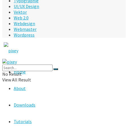
Typographie
UI/UX Design
Vektor
Web 2.0
Webdesign
Webmaster
Wordpress
Home
No Result
View All Result
About
Downloads
Tutorials