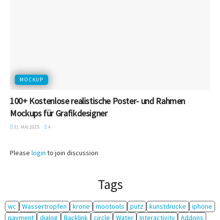
MOCKUP
100+ Kostenlose realistische Poster- und Rahmen
Mockups für Grafikdesigner
31. MAI 2025
4
Please
login
to join discussion
Tags
wc
Wassertropfen
krone
mootools
putz
kunstdrucke
iphone
payment
dialog
Backlink
circle
Water
Interactivity
Addons