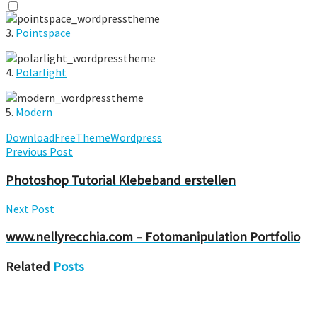
3.
Pointspace
4.
Polarlight
5.
Modern
Download
Free
Theme
Wordpress
Previous Post
Photoshop Tutorial Klebeband erstellen
Next Post
www.nellyrecchia.com – Fotomanipulation Portfolio
Related
Posts