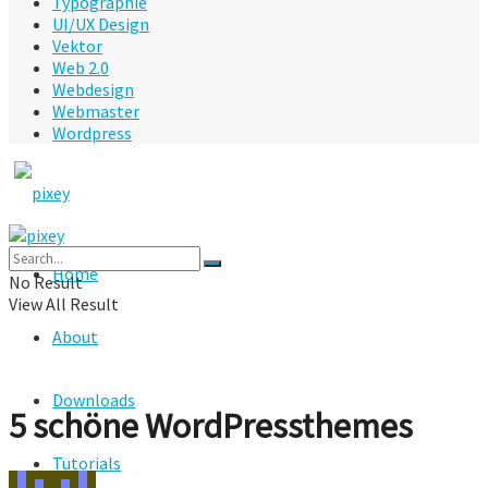
Typographie
UI/UX Design
Vektor
Web 2.0
Webdesign
Webmaster
Wordpress
Home
No Result
View All Result
About
Downloads
5 schöne WordPressthemes
Tutorials