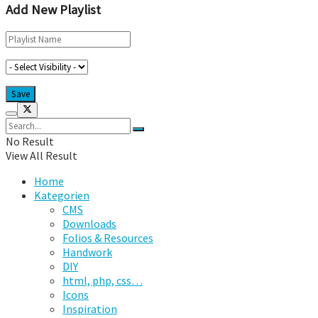
Add New Playlist
No Result
View All Result
Home
Kategorien
CMS
Downloads
Folios & Resources
Handwork
DIY
html, php, css…
Icons
Inspiration