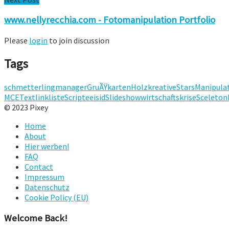
www.nellyrecchia.com - Fotomanipulation Portfolio
Please
login
to join discussion
Tags
schmetterling
manager
GruÃŸkarten
Holz
kreative
Stars
Manipula
MCE
Text
linkliste
Scripte
eis
id
Slideshow
wirtschaftskrise
Sceleton
© 2023 Pixey
Home
About
Hier werben!
FAQ
Contact
Impressum
Datenschutz
Cookie Policy (EU)
Welcome Back!