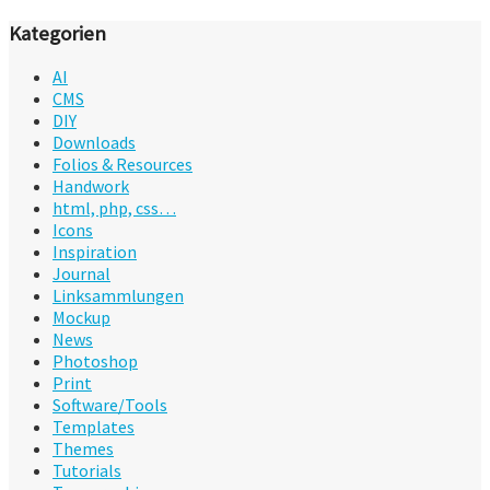
Kategorien
AI
CMS
DIY
Downloads
Folios & Resources
Handwork
html, php, css…
Icons
Inspiration
Journal
Linksammlungen
Mockup
News
Photoshop
Print
Software/Tools
Templates
Themes
Tutorials