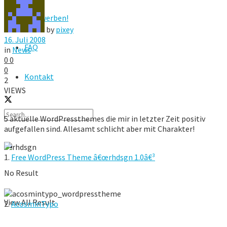
Hier werben!
by
pixey
16. Juli 2008
FAQ
in
News
0
0
0
Kontakt
2
VIEWS
5 aktuelle WordPressthemes die mir in letzter Zeit positiv
aufgefallen sind. Allesamt schlicht aber mit Charakter!
1.
Free WordPress Theme â€œrhdsgn 1.0â€³
No Result
View All Result
2.
AcosminTypo