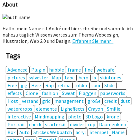
About
Hallo, mein Name ist André und hier schreibe und sammle ich
nahezu täglich Wissenswertes zum Thema Webdesign,
Illustration, Web 2.0 und Design.
Erfahren Sie mehr...
Tags
Advanced
Plugin
hubble
frame
line
websafe
pictures
sylvester
Map
tape
hero
fx
skintones
Free
jpg
Herz
Rap
retina
folder
tour
Slide
effects
Clone
fashion
Sweat
Flaggen
paperworks
Host
versand
grid
management
größe
credit
dust
waterdrops
elemente
Ligheffects
Crayon
Smilie
interactive
Mindmapping
photo
3D Logo
krone
Portrait
check
starterkit
divider
cup
Daumenkino
Box
Auto
Sticker. Webbatch
acryl
Stempel
Name
spinne
erde
Tutorial
Mosaic