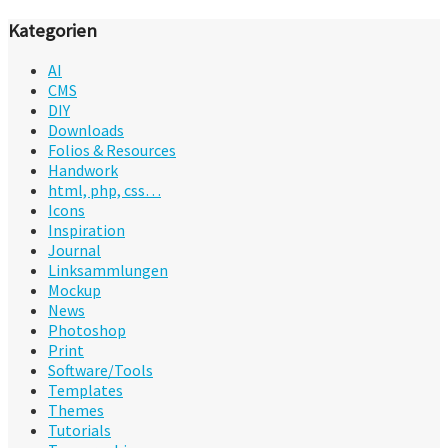
Kategorien
AI
CMS
DIY
Downloads
Folios & Resources
Handwork
html, php, css…
Icons
Inspiration
Journal
Linksammlungen
Mockup
News
Photoshop
Print
Software/Tools
Templates
Themes
Tutorials