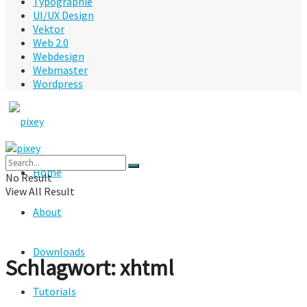
Typographie
UI/UX Design
Vektor
Web 2.0
Webdesign
Webmaster
Wordpress
Home
No Result
View All Result
About
Downloads
Schlagwort:
xhtml
Tutorials