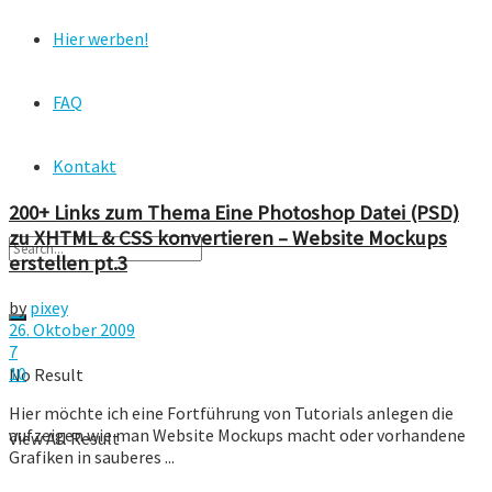
Hier werben!
FAQ
Kontakt
200+ Links zum Thema Eine Photoshop Datei (PSD)
zu XHTML & CSS konvertieren – Website Mockups
erstellen pt.3
by
pixey
26. Oktober 2009
7
10
No Result
Hier möchte ich eine Fortführung von Tutorials anlegen die
aufzeigen wie man Website Mockups macht oder vorhandene
View All Result
Grafiken in sauberes ...