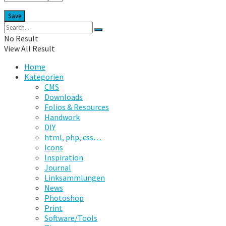
No Result
View All Result
Home
Kategorien
CMS
Downloads
Folios & Resources
Handwork
DIY
html, php, css…
Icons
Inspiration
Journal
Linksammlungen
News
Photoshop
Print
Software/Tools