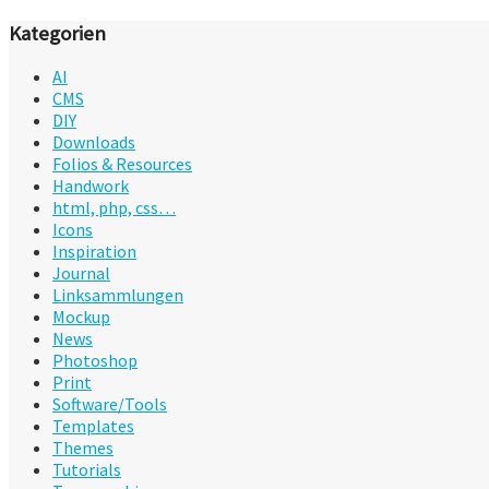
Kategorien
AI
CMS
DIY
Downloads
Folios & Resources
Handwork
html, php, css…
Icons
Inspiration
Journal
Linksammlungen
Mockup
News
Photoshop
Print
Software/Tools
Templates
Themes
Tutorials