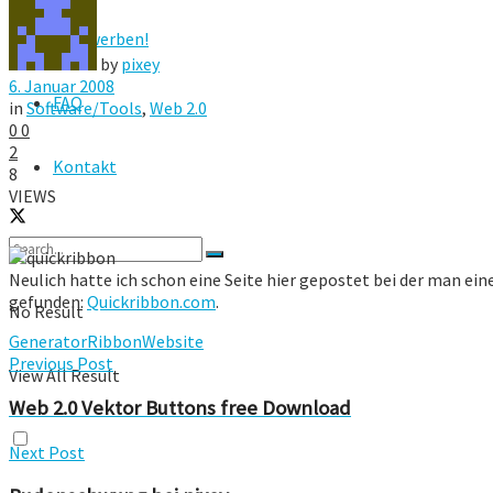
Hier werben!
by
pixey
6. Januar 2008
FAQ
in
Software/Tools
,
Web 2.0
0
0
2
Kontakt
8
VIEWS
Neulich hatte ich schon eine Seite hier gepostet bei der man ei
gefunden:
Quickribbon.com
.
No Result
Generator
Ribbon
Website
Previous Post
View All Result
Web 2.0 Vektor Buttons free Download
Next Post