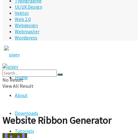
Typographie
UI/UX Design
Vektor
Web 2.0
Webdesign
Webmaster
Wordpress
Home
No Result
View All Result
About
Downloads
Website Ribbon Generator
Tutorials