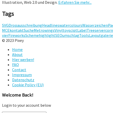
Illustration, Web 2.0 und Design.
Erfahren Sie mehr...
Tags
SVG
Drop
ausschreibung
Headlines
watercolours
Wasserzeichen
Pa
MCE
kontakt
Suche
Metro
wings
Vinyltoy
scipt
Label
Tree
server
corn
vier
Fireworks
Scheme
highlight
SEO
umschlag
Tools
Layout
galerie
© 2023 Pixey
Home
About
Hier werben!
FAQ
Contact
Impressum
Datenschutz
Cookie Policy (EU)
Welcome Back!
Login to your account below