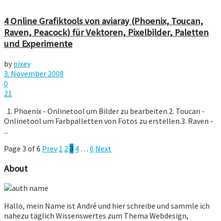
4 Online Grafiktools von aviaray (Phoenix, Toucan,
Raven, Peacock) für Vektoren, Pixelbilder, Paletten
und Experimente
by
pixey
3. November 2008
0
21
1. Phoenix - Onlinetool um Bilder zu bearbeiten.2. Toucan -
Onlinetool um Farbpalletten von Fotos zu erstellen.3. Raven -
...
Page 3 of 6
Prev
1
2
3
4
…
6
Next
About
Hallo, mein Name ist André und hier schreibe und sammle ich
nahezu täglich Wissenswertes zum Thema Webdesign,