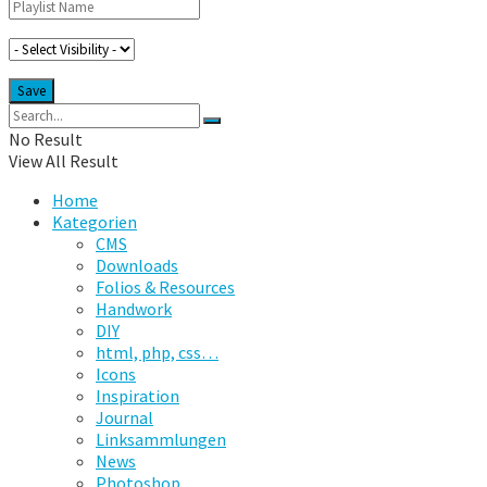
No Result
View All Result
Home
Kategorien
CMS
Downloads
Folios & Resources
Handwork
DIY
html, php, css…
Icons
Inspiration
Journal
Linksammlungen
News
Photoshop