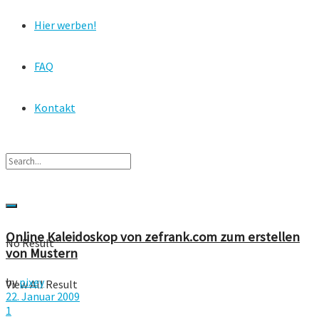
Hier werben!
FAQ
Kontakt
Online Kaleidoskop von zefrank.com zum erstellen
No Result
von Mustern
by
pixey
View All Result
22. Januar 2009
1