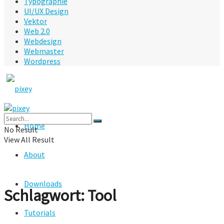
Typographie
UI/UX Design
Vektor
Web 2.0
Webdesign
Webmaster
Wordpress
Home
No Result
View All Result
About
Downloads
Schlagwort:
Tool
Tutorials