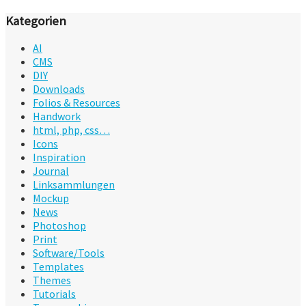
Kategorien
AI
CMS
DIY
Downloads
Folios & Resources
Handwork
html, php, css…
Icons
Inspiration
Journal
Linksammlungen
Mockup
News
Photoshop
Print
Software/Tools
Templates
Themes
Tutorials