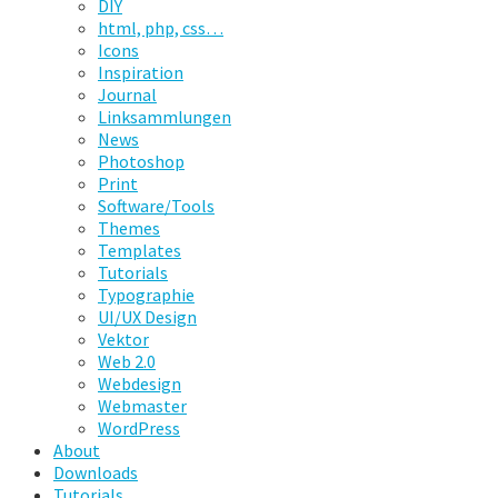
DIY
html, php, css…
Icons
Inspiration
Journal
Linksammlungen
News
Photoshop
Print
Software/Tools
Themes
Templates
Tutorials
Typographie
UI/UX Design
Vektor
Web 2.0
Webdesign
Webmaster
WordPress
About
Downloads
Tutorials