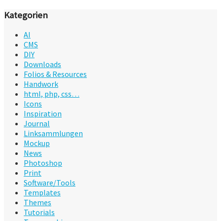
Kategorien
AI
CMS
DIY
Downloads
Folios & Resources
Handwork
html, php, css…
Icons
Inspiration
Journal
Linksammlungen
Mockup
News
Photoshop
Print
Software/Tools
Templates
Themes
Tutorials