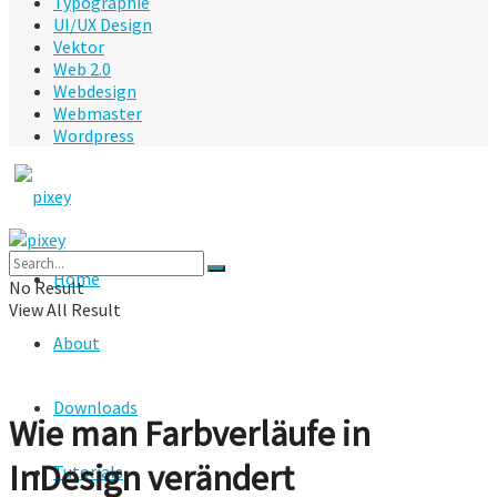
Typographie
UI/UX Design
Vektor
Web 2.0
Webdesign
Webmaster
Wordpress
Home
No Result
View All Result
About
Downloads
Wie man Farbverläufe in
InDesign verändert
Tutorials