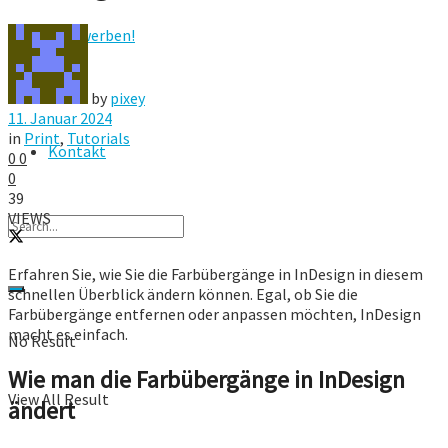
Hier werben!
FAQ
by
pixey
11. Januar 2024
in
Print
,
Tutorials
Kontakt
0
0
0
39
VIEWS
Erfahren Sie, wie Sie die Farbübergänge in InDesign in diesem
schnellen Überblick ändern können. Egal, ob Sie die
Farbübergänge entfernen oder anpassen möchten, InDesign
macht es einfach.
No Result
Wie man die Farbübergänge in InDesign
View All Result
ändert