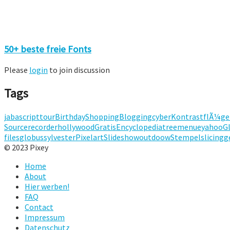
50+ beste freie Fonts
Please
login
to join discussion
Tags
jabascript
tour
Birthday
Shopping
Blogging
cyber
Kontrast
flÃ¼ge
Source
recorder
hollywood
Gratis
Encyclopedia
treemenue
yahoo
G
files
globus
sylvester
Pixelart
Slideshow
outdoow
Stempel
slicing
g
© 2023 Pixey
Home
About
Hier werben!
FAQ
Contact
Impressum
Datenschutz