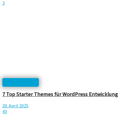
3
html, php, css...
7 Top Starter Themes für WordPress Entwicklung
20. April 2025
43