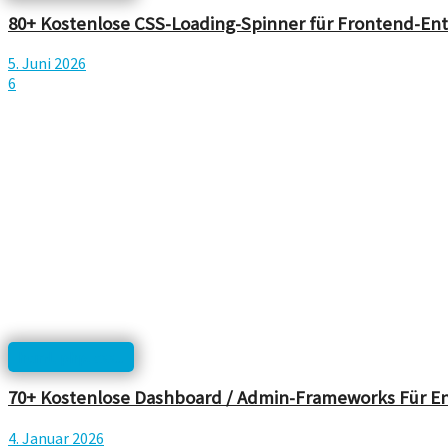
80+ Kostenlose CSS-Loading-Spinner für Frontend-Ent
5. Juni 2026
6
html, php, css...
70+ Kostenlose Dashboard / Admin-Frameworks Für En
4. Januar 2026