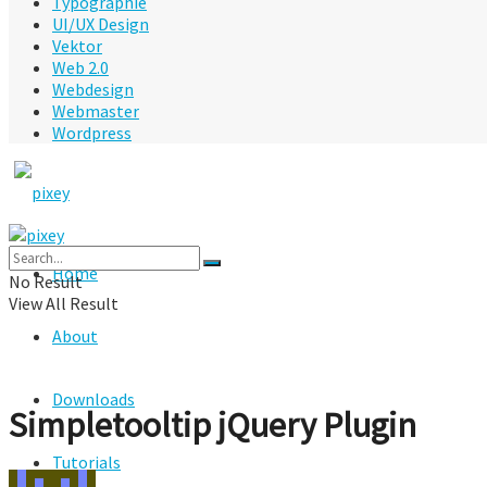
Typographie
UI/UX Design
Vektor
Web 2.0
Webdesign
Webmaster
Wordpress
Home
No Result
View All Result
About
Downloads
Simpletooltip jQuery Plugin
Tutorials