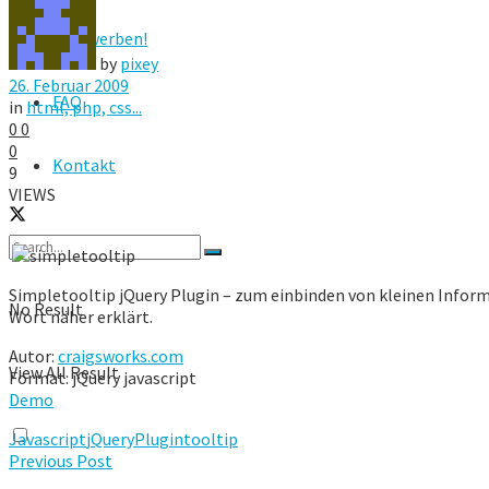
Hier werben!
by
pixey
26. Februar 2009
FAQ
in
html, php, css...
0
0
0
Kontakt
9
VIEWS
Simpletooltip jQuery Plugin – zum einbinden von kleinen Infor
No Result
Wort näher erklärt.
Autor:
craigsworks.com
View All Result
Format: jQuery javascript
Demo
Javascript
jQuery
Plugin
tooltip
Previous Post