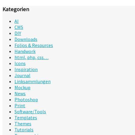
Kategorien
AI
CMS
DIY
Downloads
Folios & Resources
Handwork
html, php, css…
Icons
Inspiration
Journal
Linksammlungen
Mockup
News
Photoshop
Print
Software/Tools
Templates
Themes
Tutorials