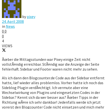
by
pixey
24. April 2008
in
News
0
0
0
4
VIEWS
Ãœber die Mittagsstunden war Pixey einige Zeit nicht
vollstÃ¤ndig erreichbar. StÃ¤ndig war die Anzeige der Seite
fehlerhaft. Sidebar und Footer waren nicht mehr zu sehen.
Als ich dann den Blogcounter.de Code aus der Sidebar entfernt
hatte, lief wieder alles problemlos. Vorher hatte ich noch das
Sideblog Plugin verdÃ¤chtigt. Ich vermute aber eine
Wechselwirkung von Plugins und eingesetzten Codes in der
Sidebar.? Kennt sich da wer besser aus? Ãœber Tipps in der
Richtung wÃ¤re ich sehr dankbar! Jedenfalls werde ich jetzt
vorerst den Blogcounter Code nicht einsetzen und mich mehr