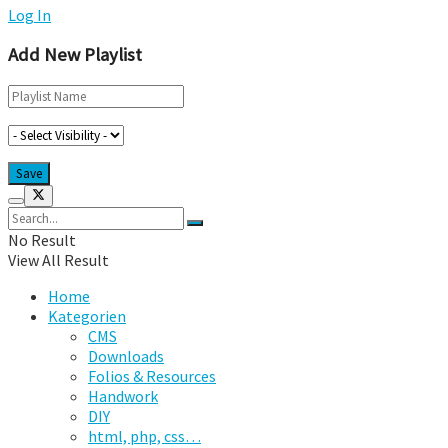
Log In
Add New Playlist
No Result
View All Result
Home
Kategorien
CMS
Downloads
Folios & Resources
Handwork
DIY
html, php, css…