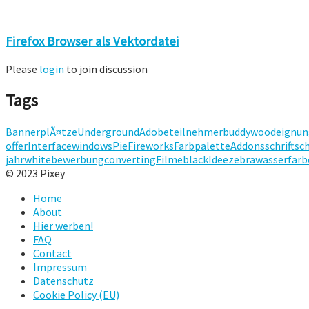
Firefox Browser als Vektordatei
Please
login
to join discussion
Tags
BannerplÃ¤tze
Underground
Adobe
teilnehmer
buddy
wood
eignun
offer
Interface
windows
Pie
Fireworks
Farbpalette
Addons
schriftsc
jahr
white
bewerbung
converting
Filme
black
Idee
zebra
wasserfarb
© 2023 Pixey
Home
About
Hier werben!
FAQ
Contact
Impressum
Datenschutz
Cookie Policy (EU)