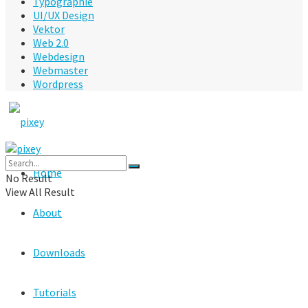
Typographie
UI/UX Design
Vektor
Web 2.0
Webdesign
Webmaster
Wordpress
Home
No Result
View All Result
About
Downloads
Tutorials