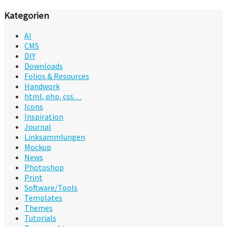
Kategorien
AI
CMS
DIY
Downloads
Folios & Resources
Handwork
html, php, css…
Icons
Inspiration
Journal
Linksammlungen
Mockup
News
Photoshop
Print
Software/Tools
Templates
Themes
Tutorials