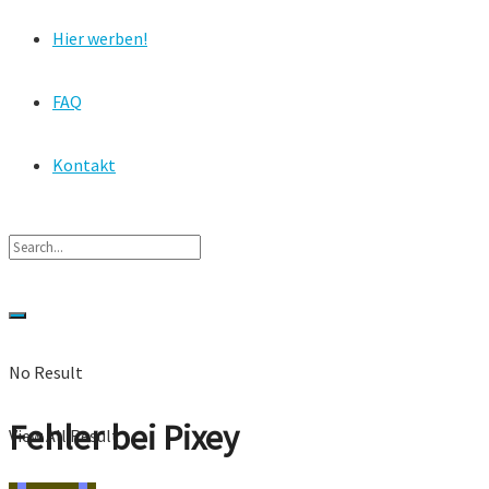
Hier werben!
FAQ
Kontakt
No Result
Fehler bei Pixey
View All Result