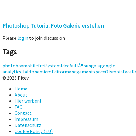
Photoshop Tutorial Foto Galerie erstellen
Please
login
to join discussion
Tags
photobox
mobile
frei
System
Idee
AuflÃ¶sung
alu
google
analytics
Halftone
micro
Editor
management
space
Olympia
Face
R
© 2023 Pixey
Home
About
Hier werben!
FAQ
Contact
Impressum
Datenschutz
Cookie Policy (EU)