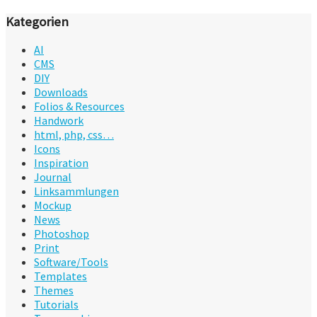
Kategorien
AI
CMS
DIY
Downloads
Folios & Resources
Handwork
html, php, css…
Icons
Inspiration
Journal
Linksammlungen
Mockup
News
Photoshop
Print
Software/Tools
Templates
Themes
Tutorials