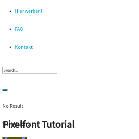
Hier werben!
FAQ
Kontakt
No Result
Pixelfont Tutorial
View All Result