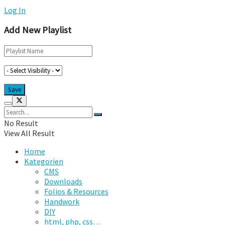
Log In
Add New Playlist
No Result
View All Result
Home
Kategorien
CMS
Downloads
Folios & Resources
Handwork
DIY
html, php, css…