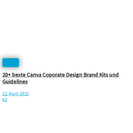
Print
20+ beste Canva Coporate Design Brand Kits und
Guidelines
22. April 2025
62