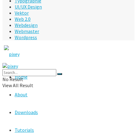
Typographie
UI/UX Design
Vektor
Web 2.0
Webdesign
Webmaster
Wordpress
Home
No Result
View All Result
About
Downloads
Tutorials