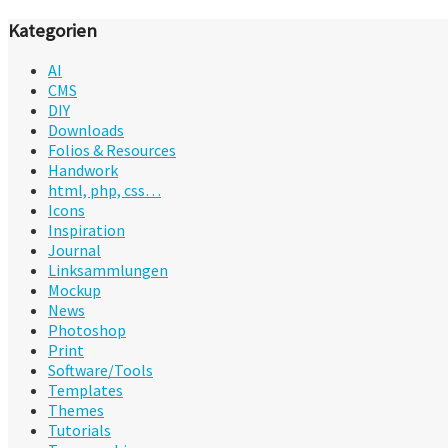
Kategorien
AI
CMS
DIY
Downloads
Folios & Resources
Handwork
html, php, css…
Icons
Inspiration
Journal
Linksammlungen
Mockup
News
Photoshop
Print
Software/Tools
Templates
Themes
Tutorials