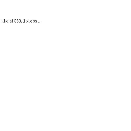
x .ai CS3, 1 x .eps ...