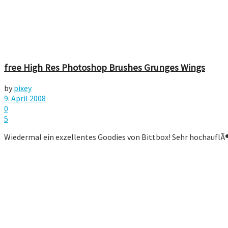
free High Res Photoshop Brushes Grunges Wings
by
pixey
9. April 2008
0
5
Wiedermal ein exzellentes Goodies von Bittbox! Sehr hochaufl