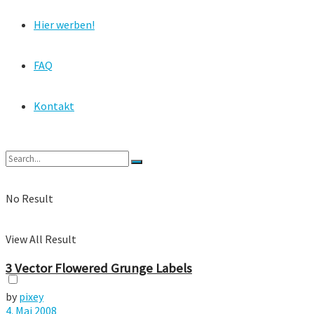
Hier werben!
FAQ
Kontakt
No Result
View All Result
3 Vector Flowered Grunge Labels
by
pixey
4. Mai 2008