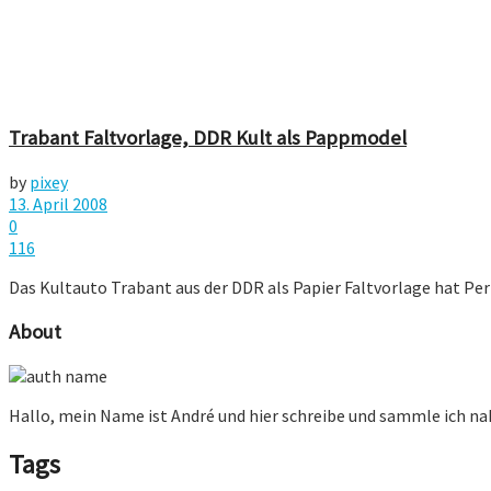
Trabant Faltvorlage, DDR Kult als Pappmodel
by
pixey
13. April 2008
0
116
Das Kultauto Trabant aus der DDR als Papier Faltvorlage hat P
About
Hallo, mein Name ist André und hier schreibe und sammle ich n
Tags