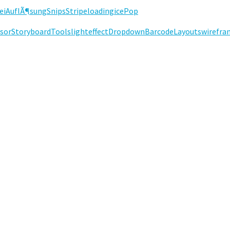
ei
AuflÃ¶sung
Snips
Stripe
loading
ice
Pop
sor
Storyboard
Tools
lighteffect
Dropdown
Barcode
Layouts
wirefra