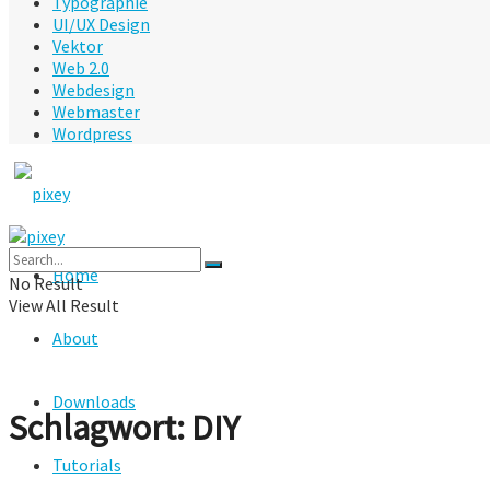
Typographie
UI/UX Design
Vektor
Web 2.0
Webdesign
Webmaster
Wordpress
Home
No Result
View All Result
About
Downloads
Schlagwort:
DIY
Tutorials