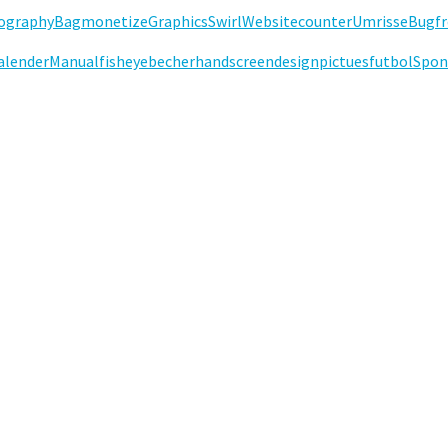
ography
Bag
monetize
Graphics
Swirl
Websitecounter
Umrisse
Bug
fr
alender
Manual
fisheye
becher
hand
screendesign
pictues
futbol
Spon