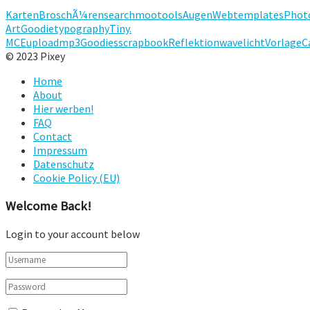
Karten
BroschÃ¼ren
search
mootools
Augen
Webtemplates
Phot
Art
Goodie
typography
Tiny.
MCE
upload
mp3
Goodies
scrapbook
Reflektion
wave
licht
Vorlage
C
© 2023 Pixey
Home
About
Hier werben!
FAQ
Contact
Impressum
Datenschutz
Cookie Policy (EU)
Welcome Back!
Login to your account below