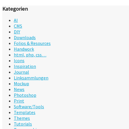
Kategorien
AI
CMS
DIY
Downloads
Folios & Resources
Handwork
html, php, css…
Icons
Inspiration
Journal
Linksammlungen
Mockup
News
Photoshop
Print
Software/Tools
Templates
Themes
Tutorials