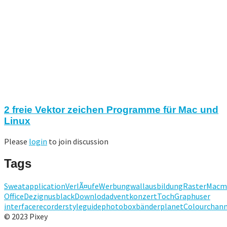
2 freie Vektor zeichen Programme für Mac und
Linux
Please
login
to join discussion
Tags
Sweat
application
VerlÃ¤ufe
Werbung
wall
ausbildung
Raster
Mac
m
Office
Dezignus
black
Downlod
advent
konzert
TochGraph
user
interface
recorder
styleguide
photobox
bänder
planet
Colourchann
© 2023 Pixey