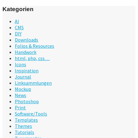
Kategorien
AI
CMS
DIY
Downloads
Folios & Resources
Handwork
html, php, css…
Icons
Inspiration
Journal
Linksammlungen
Mockup
News
Photoshop
Print
Software/Tools
Templates
Themes
Tutorials