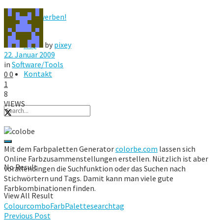
Hier werben!
by
pixey
FAQ
22. Januar 2009
in
Software/Tools
Kontakt
0
0
1
8
VIEWS
Mit dem Farbpaletten Generator
colorbe.com
lassen sich
Online Farbzusammenstellungen erstellen. Nützlich ist aber
No Result
vorallendingen die Suchfunktion oder das Suchen nach
Stichwörtern und Tags. Damit kann man viele gute
Farbkombinationen finden.
View All Result
Colour
combo
Farb
Palette
search
tag
Previous Post