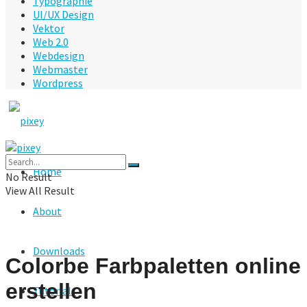
Typographie
UI/UX Design
Vektor
Web 2.0
Webdesign
Webmaster
Wordpress
Home
No Result
View All Result
About
Downloads
Colorbe Farbpaletten online
erstellen
Tutorials