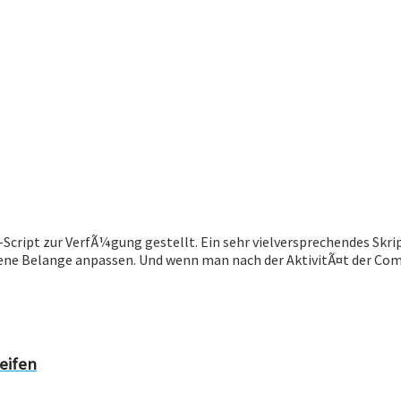
ript zur VerfÃ¼gung gestellt. Ein sehr vielversprechendes Skript 
ene Belange anpassen. Und wenn man nach der AktivitÃ¤t der Com
eifen