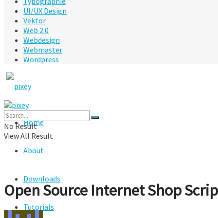
Typographie
UI/UX Design
Vektor
Web 2.0
Webdesign
Webmaster
Wordpress
Home
No Result
View All Result
About
Downloads
Open Source Internet Shop Scri
Tutorials