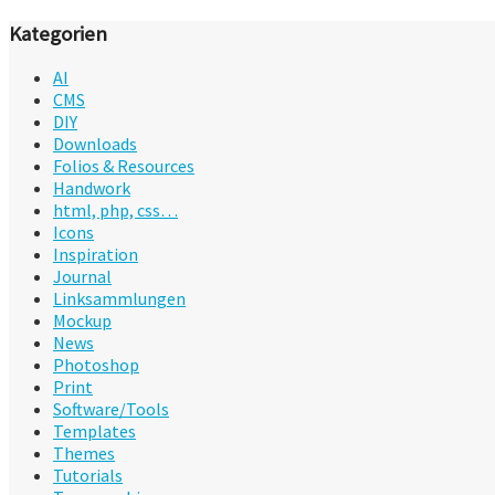
Kategorien
AI
CMS
DIY
Downloads
Folios & Resources
Handwork
html, php, css…
Icons
Inspiration
Journal
Linksammlungen
Mockup
News
Photoshop
Print
Software/Tools
Templates
Themes
Tutorials