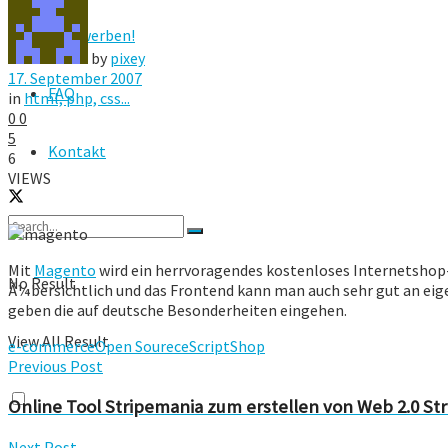
Hier werben!
by
pixey
17. September 2007
FAQ
in
html, php, css...
0
0
5
Kontakt
6
VIEWS
Mit
Magento
wird ein herrvoragendes kostenloses Internetshop-Sc
No Result
Ã¼bersichtlich und das Frontend kann man auch sehr gut an eig
geben die auf deutsche Besonderheiten eingehen.
View All Result
e-commerce
Open Sourece
Script
Shop
Previous Post
Online Tool Stripemania zum erstellen von Web 2.0 Str
Next Post