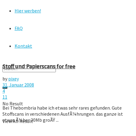
Hier werben!
FAQ
Kontakt
Stoff und Papierscans for free
by
pixey
31. Januar 2008
4
11
No Result
Bei Thebombria habe ich etwas sehr rares gefunden. Gute
Stoffscans in verschiedenen AusfÃ¼hrungen. das ganze ist
etwas Ã¼ber 30Mb groÃŸ ...
View All Result