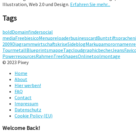
Illustration, Web 2.0 und Design.
Erfahren Sie mehr...
Tags
bold
Domainfinder
social
media
Freebies
ico
Menu
preloader
businesscard
Buntstift
sprachen
2009
Diagramm
wirtschaftskrise
Sideblog
Markup
amor
ornamenre
Tour
metall
Blueprints
mappe
Tagcloud
graphic
becher
Jeans
Favic
Power
resources
Rahmen
Tree
Shapes
Onlinetool
montage
© 2023 Pixey
Home
About
Hier werben!
FAQ
Contact
Impressum
Datenschutz
Cookie Policy (EU)
Welcome Back!