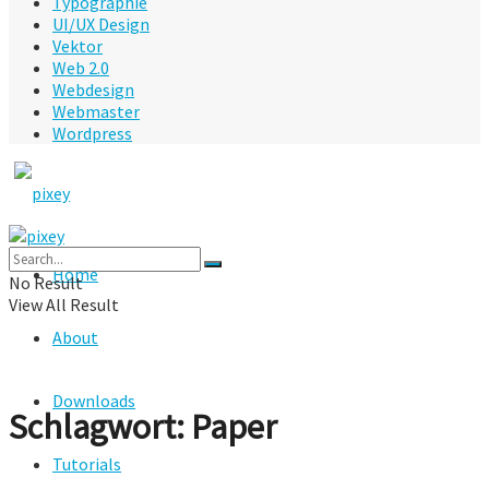
Typographie
UI/UX Design
Vektor
Web 2.0
Webdesign
Webmaster
Wordpress
Home
No Result
View All Result
About
Downloads
Schlagwort:
Paper
Tutorials