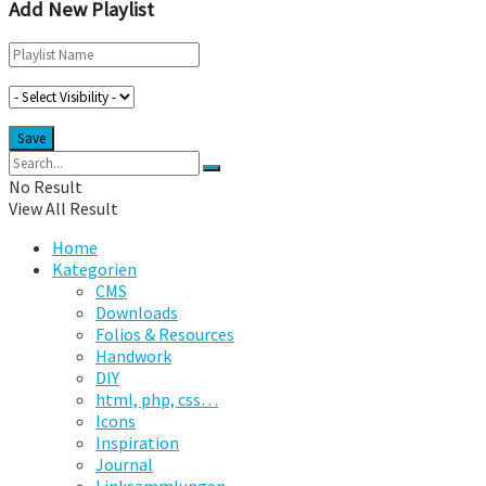
Add New Playlist
No Result
View All Result
Home
Kategorien
CMS
Downloads
Folios & Resources
Handwork
DIY
html, php, css…
Icons
Inspiration
Journal