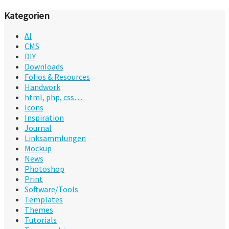
Kategorien
AI
CMS
DIY
Downloads
Folios & Resources
Handwork
html, php, css…
Icons
Inspiration
Journal
Linksammlungen
Mockup
News
Photoshop
Print
Software/Tools
Templates
Themes
Tutorials